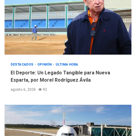
REGIONALES
ÚLTIMA HORA
Instituciones estadales se
suman al Plan Agosto de
Escuelas Abiertas 2026
5
DESTACADOS
OPINIÓN
ÚLTIMA HORA
El Deporte: Un Legado Tangible para Nueva
Esparta, por Morel Rodríguez Ávila
agosto 6, 2026
92