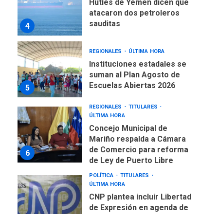
Instituciones estadales se
suman al Plan Agosto de
Escuelas Abiertas 2026
5
REGIONALES
TITULARES
ÚLTIMA HORA
Concejo Municipal de
Mariño respalda a Cámara
de Comercio para reforma
6
de Ley de Puerto Libre
POLÍTICA
TITULARES
ÚLTIMA HORA
CNP plantea incluir Libertad
de Expresión en agenda de
negociación con comisión
7
de AN 2015
DESTACADOS
OPINIÓN
ÚLTIMA HORA
El Deporte: Un Legado