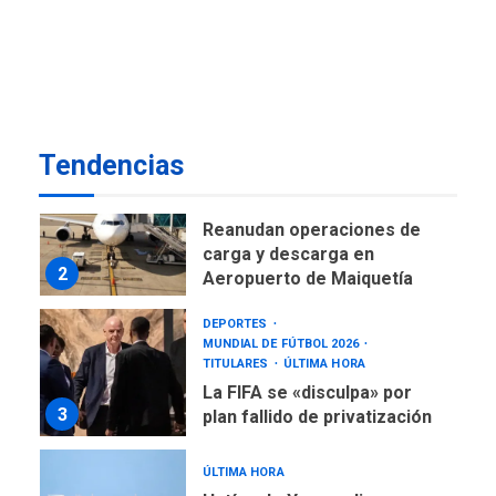
1
Rodríguez Ávila
NACIONALES
TITULARES
ÚLTIMA HORA
Reanudan operaciones de
carga y descarga en
2
Aeropuerto de Maiquetía
Tendencias
DEPORTES
MUNDIAL DE FÚTBOL 2026
TITULARES
ÚLTIMA HORA
La FIFA se «disculpa» por
3
plan fallido de privatización
ÚLTIMA HORA
Hutíes de Yemen dicen que
atacaron dos petroleros
sauditas
4
REGIONALES
ÚLTIMA HORA