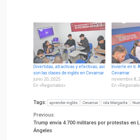
Divertidas, atractivas y efectivas, así
Invierte en ti:
son las clases de inglés en Cevamar
Cevamar
junio 20, 2025
noviembre 8, 
En «Regionales»
En «Regionale
Tags:
aprender inglés
Cevamar
isla Margarita
Nue
Previous:
Continue
Trump envía 4.700 militares por protestas en 
Reading
Ángeles