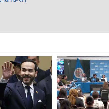
_form id="69"]