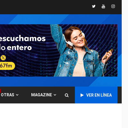
ofensivas de largo
7
Twitter
Youtube
Instagr
alcance
NACIONALES
TITULARES
ÚLTIMA HORA
Instalan carpas
metálicas como
terminales
temporales en
1
Aeropuerto de
Maiquetía
LATINOAMÉRICA Y CARIBE
TITULARES
ÚLTIMA HORA
De la Espriella
asumirá Presidencia
OTRAS
MAGAZINE
VER EN LÍNEA
en ceremonia atípica
2
fuera de Bogotá
POLÍTICA
TITULARES
ÚLTIMA HORA
ONGs piden a CIDH