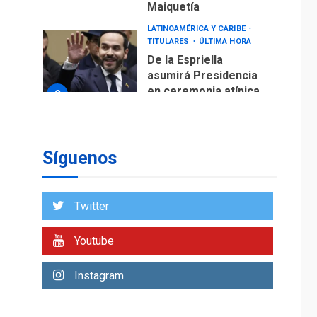
asumirá Presidencia
en ceremonia atípica
2
fuera de Bogotá
POLÍTICA
TITULARES
ÚLTIMA HORA
ONGs piden a CIDH
monitorear proceso
de diálogo en
3
Venezuela
Síguenos
POLÍTICA
TITULARES
ÚLTIMA HORA
Gobierno y AN2015 en
Twitter
nueva mesa de
4
diálogo
Youtube
INTERNACIONALES
ÚLTIMA HORA
Instagram
Hiroshima 81 años de
la debacle atómica.
Japón debate