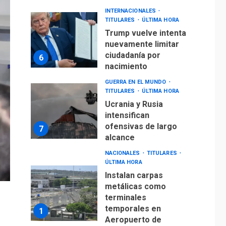
ciudadanía por
6
nacimiento
GUERRA EN EL MUNDO
TITULARES
ÚLTIMA HORA
Ucrania y Rusia
intensifican
ofensivas de largo
7
alcance
NACIONALES
TITULARES
ÚLTIMA HORA
Instalan carpas
metálicas como
terminales
temporales en
1
Aeropuerto de
Maiquetía
LATINOAMÉRICA Y CARIBE
TITULARES
ÚLTIMA HORA
De la Espriella