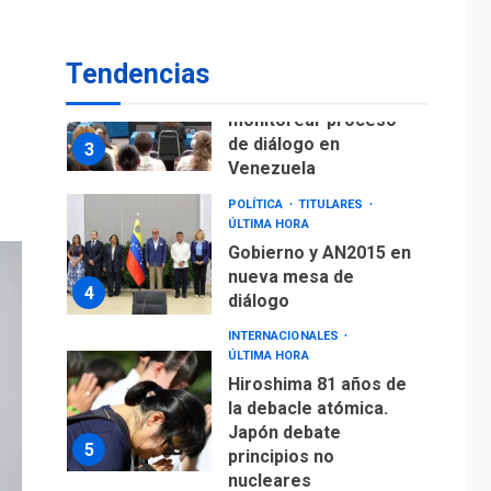
monitorear proceso
de diálogo en
3
Venezuela
Tendencias
POLÍTICA
TITULARES
ÚLTIMA HORA
Gobierno y AN2015 en
nueva mesa de
4
diálogo
INTERNACIONALES
ÚLTIMA HORA
Hiroshima 81 años de
la debacle atómica.
Japón debate
5
principios no
nucleares
INTERNACIONALES
TITULARES
ÚLTIMA HORA
Trump vuelve intenta
nuevamente limitar