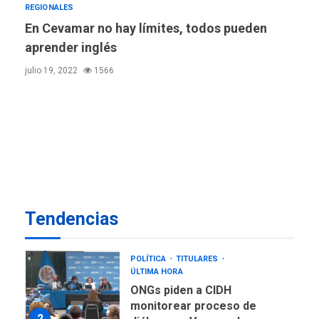
REGIONALES
Ucrania y Rusia intensifican
En Cevamar no hay límites, todos pueden
ofensivas de largo alcance
6
aprender inglés
LATINOAMÉRICA Y CARIBE
julio 19, 2022
1566
TITULARES
ÚLTIMA HORA
EEUU sanciona a ocho
militares y cinco entidades
7
cubanas
LATINOAMÉRICA Y CARIBE
TITULARES
ÚLTIMA HORA
De la Espriella asumirá
Presidencia en ceremonia
Tendencias
1
atípica fuera de Bogotá
POLÍTICA
TITULARES
ÚLTIMA HORA
ONGs piden a CIDH
monitorear proceso de
2
diálogo en Venezuela