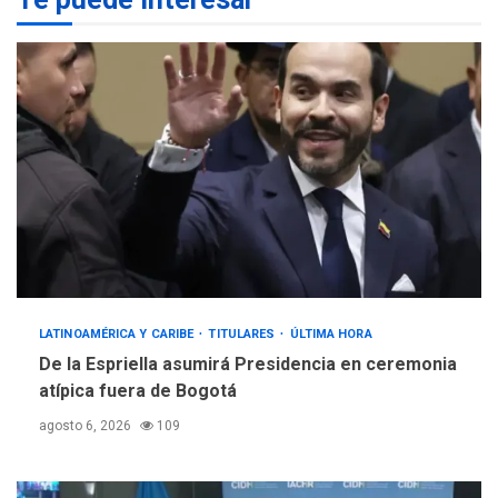
POLÍTICA
TITULARES
ÚLTIMA HORA
Gobierno y AN2015 en
nueva mesa de diálogo
3
INTERNACIONALES
ÚLTIMA HORA
Hiroshima 81 años de la
debacle atómica. Japón
debate principios no
4
nucleares
INTERNACIONALES
TITULARES
ÚLTIMA HORA
LATINOAMÉRICA Y CARIBE
TITULARES
ÚLTIMA HORA
Trump vuelve intenta
De la Espriella asumirá Presidencia en ceremonia
nuevamente limitar
atípica fuera de Bogotá
5
ciudadanía por nacimiento
agosto 6, 2026
109