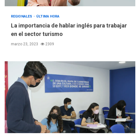
POLÍTICA
TITULARES
REGIONALES
ÚLTIMA HORA
ÚLTIMA HORA
La importancia de hablar inglés para trabajar
Gobierno y AN2015 en
en el sector turismo
nueva mesa de diálogo
3
marzo 23, 2023
2309
INTERNACIONALES
ÚLTIMA HORA
Hiroshima 81 años de la
debacle atómica. Japón
debate principios no
4
nucleares
INTERNACIONALES
TITULARES
ÚLTIMA HORA
Trump vuelve intenta
nuevamente limitar
5
ciudadanía por nacimiento
GUERRA EN EL MUNDO
TITULARES
ÚLTIMA HORA