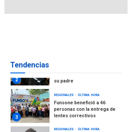
muerto
POLÍTICA
ÚLTIMA HORA
Delcy Rodríguez designa
nuevo presidente de
Corpoelec y nuevo
viceministro de Servicios
1
Eléctricos
DEPORTES
TITULARES
ÚLTIMA HORA
Tendencias
Lionel Messi llega a
Argentina para despedir a
2
su padre
REGIONALES
ÚLTIMA HORA
Funsone benefició a 46
personas con la entrega de
lentes correctivos
3
REGIONALES
ÚLTIMA HORA