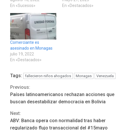
En «Sucesos»
En «Destacados»
Comerciante es
asesinado en Monagas
julio 19, 2022
En «Destacados»
Tags:
fallecieron niños ahogados
Monagas
Venezuela
Previous:
Continue
REGIONALES
ÚLTIMA HORA
Países latinoamericanos rechazan acciones que
Funsone benefició a 46
Reading
buscan desestabilizar democracia en Bolivia
personas con la entrega de
lentes correctivos
3
Next:
ABV: Banca opera con normalidad tras haber
REGIONALES
ÚLTIMA HORA
regularizado flujo transaccional del #15mayo