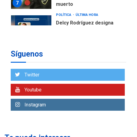
7
muerto
POLÍTICA
ÚLTIMA HORA
Delcy Rodríguez designa
nuevo presidente de
Corpoelec y nuevo
viceministro de Servicios
1
Eléctricos
Síguenos
DEPORTES
TITULARES
ÚLTIMA HORA
Lionel Messi llega a
Twitter
Argentina para despedir a
2
su padre
Youtube
REGIONALES
ÚLTIMA HORA
Instagram
Funsone benefició a 46
personas con la entrega de
lentes correctivos
3