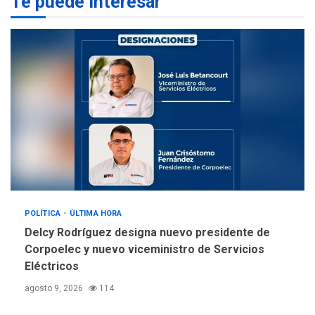
Te puede interesar
REGIONALES
ÚLTIMA HORA
La falta de agua pueden
llevar a problemas
sanitarios y asumirse como
4
problema de orden público
REGIONALES
ÚLTIMA HORA
Alcaldía de Mariño climatiza
Núcleo del Sistema de
Orquestas Porlamar
5
POLÍTICA
ÚLTIMA HORA
Delcy Rodríguez designa nuevo presidente de
Corpoelec y nuevo viceministro de Servicios
Eléctricos
agosto 9, 2026
114