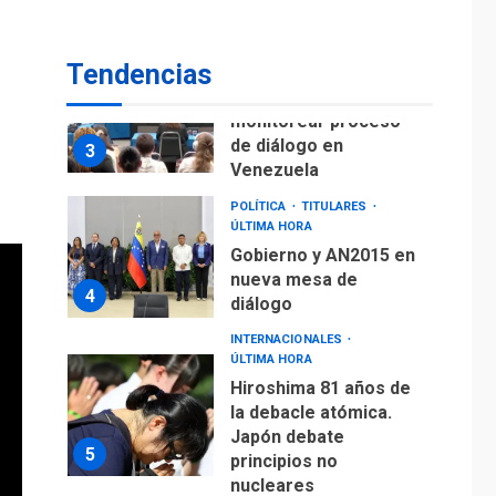
fuera de Bogotá
POLÍTICA
TITULARES
Tendencias
ÚLTIMA HORA
ONGs piden a CIDH
monitorear proceso
de diálogo en
3
Venezuela
POLÍTICA
TITULARES
ÚLTIMA HORA
Gobierno y AN2015 en
nueva mesa de
4
diálogo
INTERNACIONALES
ÚLTIMA HORA
Hiroshima 81 años de
la debacle atómica.
Japón debate
5
principios no
nucleares