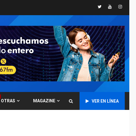
Twitter
Youtube
Instagr
GUERRA EN EL MUNDO
TITULARES
ÚLTIMA HORA
Ucrania y Rusia
intensifican
ofensivas de largo
7
alcance
NACIONALES
TITULARES
ÚLTIMA HORA
Instalan carpas
metálicas como
terminales
temporales en
1
Aeropuerto de
Maiquetía
OTRAS
MAGAZINE
VER EN LÍNEA
LATINOAMÉRICA Y CARIBE
TITULARES
ÚLTIMA HORA
De la Espriella
asumirá Presidencia
en ceremonia atípica
2