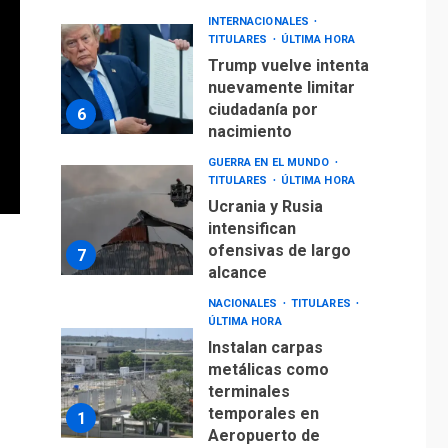
INTERNACIONALES
TITULARES
ÚLTIMA HORA
Trump vuelve intenta
nuevamente limitar
ciudadanía por
6
nacimiento
GUERRA EN EL MUNDO
TITULARES
ÚLTIMA HORA
Ucrania y Rusia
intensifican
ofensivas de largo
7
alcance
NACIONALES
TITULARES
ÚLTIMA HORA
Instalan carpas
metálicas como
terminales
temporales en
1
Aeropuerto de