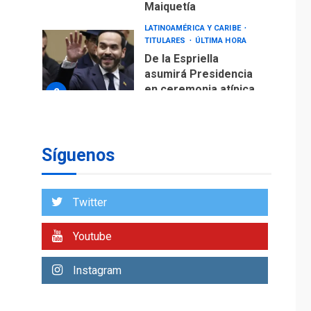
Maiquetía
LATINOAMÉRICA Y CARIBE
TITULARES
ÚLTIMA HORA
De la Espriella
asumirá Presidencia
en ceremonia atípica
2
fuera de Bogotá
POLÍTICA
TITULARES
ÚLTIMA HORA
Síguenos
ONGs piden a CIDH
monitorear proceso
de diálogo en
3
Twitter
Venezuela
POLÍTICA
TITULARES
Youtube
ÚLTIMA HORA
Gobierno y AN2015 en
Instagram
nueva mesa de
4
diálogo
INTERNACIONALES