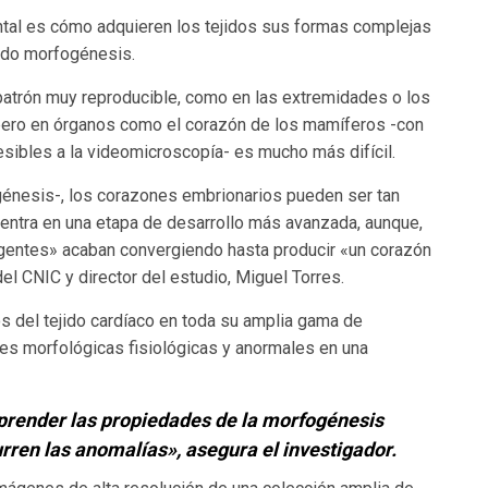
ntal es cómo adquieren los tejidos sus formas complejas
mado morfogénesis.
patrón muy reproducible, como en las extremidades o los
 pero en órganos como el corazón de los mamíferos -con
esibles a la videomicroscopía- es mucho más difícil.
énesis-, los corazones embrionarios pueden ser tan
cuentra en una etapa de desarrollo más avanzada, aunque,
rgentes» acaban convergiendo hasta producir «un corazón
del CNIC y director del estudio, Miguel Torres.
os del tejido cardíaco en toda su amplia gama de
ones morfológicas fisiológicas y anormales en una
render las propiedades de la morfogénesis
urren las anomalías», asegura el investigador.