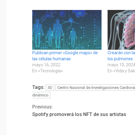
Publican primer «Google maps» de
Crearán con l
las células humanas
los pulmones
mayo 16, 2022
mayo 10, 202
En «Tecnología»
En «Vida y Sa
Tags:
3D
Centro Nacional de Investigaciones Cardiov
dinámico
Previous:
Continue
Spotify promoverá los NFT de sus artistas
Reading