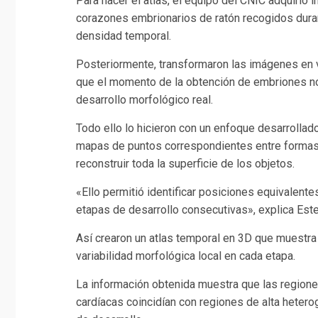
Para hacer el atlas, el equipo del CNIC adquirió
corazones embrionarios de ratón recogidos duran
densidad temporal.
Posteriormente, transformaron las imágenes en v
que el momento de la obtención de embriones n
desarrollo morfológico real.
Todo ello lo hicieron con un enfoque desarrollad
mapas de puntos correspondientes entre formas 
reconstruir toda la superficie de los objetos.
«Ello permitió identificar posiciones equivalent
etapas de desarrollo consecutivas», explica Est
Así crearon un atlas temporal en 3D que muestra l
variabilidad morfológica local en cada etapa.
La información obtenida muestra que las region
cardíacas coincidían con regiones de alta hetero