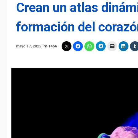
Crean un atlas dinám
formación del corazó
mayo 17, 2022
1456