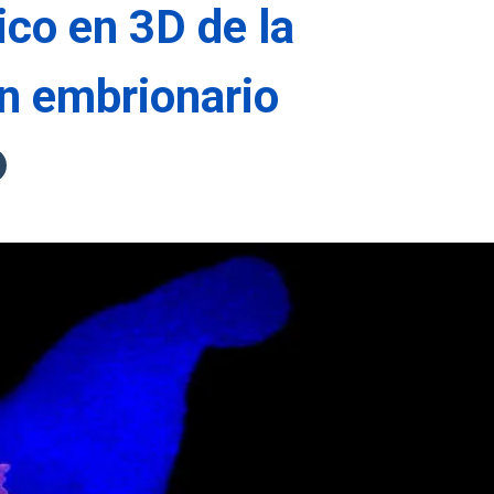
ico en 3D de la
n embrionario