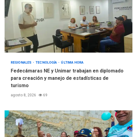
nacionalización de
4
mercancías
NACIONALES
TITULARES
ÚLTIMA HORA
Dólar cierra la semana en
756,71 bolívares
5
REGIONALES
TECNOLOGÍA
ÚLTIMA HORA
Fedecámaras NE y Unimar trabajan en diplomado
para creación y manejo de estadísticas de
turismo
agosto 8, 2026
69