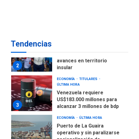
ÚLTIMA HORA
Fedecámaras NE y Unimar
trabajan en diplomado para
creación y manejo de
1
estadísticas de turismo
REGIONALES
ÚLTIMA HORA
Tendencias
Plan de contingencia hídrica
en Nueva Esparta consolida
avances en territorio
2
insular
ECONOMÍA
TITULARES
ÚLTIMA HORA
Venezuela requiere
US$183.000 millones para
3
alcanzar 3 millones de bdp
ECONOMÍA
ÚLTIMA HORA
Puerto de La Guaira
operativo y sin paralizarse