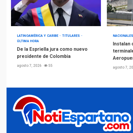
LATINOAMÉRICA Y CARIBE
TITULARES
NACIONALE
ÚLTIMA HORA
Instalan
De la Espriella jura como nuevo
terminal
presidente de Colombia
Aeropuer
agosto 7, 2026
55
agosto 7, 2