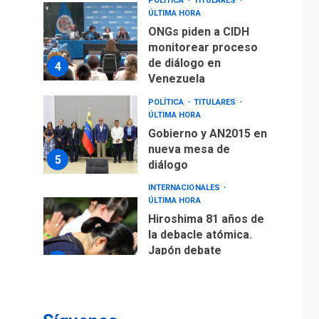
POLÍTICA
TITULARES
ÚLTIMA HORA
ONGs piden a CIDH
monitorear proceso
de diálogo en
4
Venezuela
POLÍTICA
TITULARES
ÚLTIMA HORA
Gobierno y AN2015 en
nueva mesa de
5
diálogo
INTERNACIONALES
ÚLTIMA HORA
Hiroshima 81 años de
la debacle atómica.
Japón debate
6
principios no
nucleares
INTERNACIONALES
TITULARES
ÚLTIMA HORA