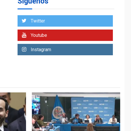
Síguenos
Trump vuelve intenta
nuevamente limitar
ciudadanía por
7
Twitter
nacimiento
Youtube
LATINOAMÉRICA Y CARIBE
TITULARES
ÚLTIMA HORA
De la Espriella jura
Instagram
como nuevo
presidente de
1
Colombia
NACIONALES
TITULARES
ÚLTIMA HORA
Instalan carpas
metálicas como
terminales
temporales en
2
Aeropuerto de
Maiquetía
LATINOAMÉRICA Y CARIBE