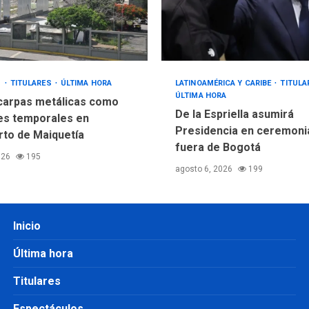
S
TITULARES
ÚLTIMA HORA
LATINOAMÉRICA Y CARIBE
TITUL
ÚLTIMA HORA
 carpas metálicas como
De la Espriella asumirá
es temporales en
Presidencia en ceremonia
to de Maiquetía
fuera de Bogotá
026
195
agosto 6, 2026
199
Inicio
Última hora
Titulares
Espectáculos