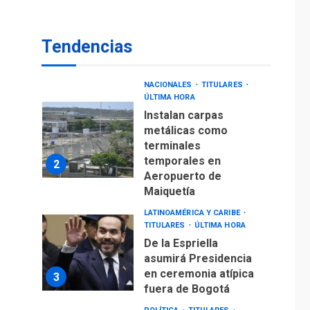
De la Espriella jura
como nuevo
Tendencias
presidente de
1
Colombia
NACIONALES
TITULARES
ÚLTIMA HORA
Instalan carpas
metálicas como
terminales
temporales en
2
Aeropuerto de
Maiquetía
LATINOAMÉRICA Y CARIBE
TITULARES
ÚLTIMA HORA
De la Espriella
asumirá Presidencia
en ceremonia atípica
3
fuera de Bogotá