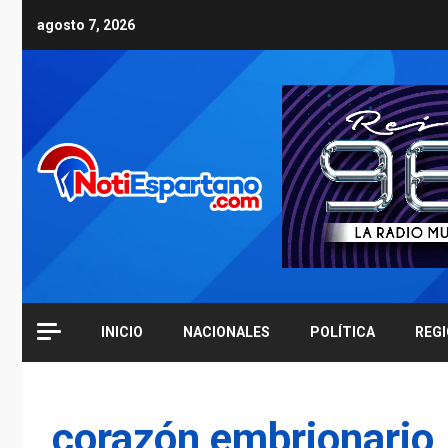
Skip
agosto 7, 2026
to
content
INICIO
NACIONALES
POLÍTICA
REG
corazón embrionario