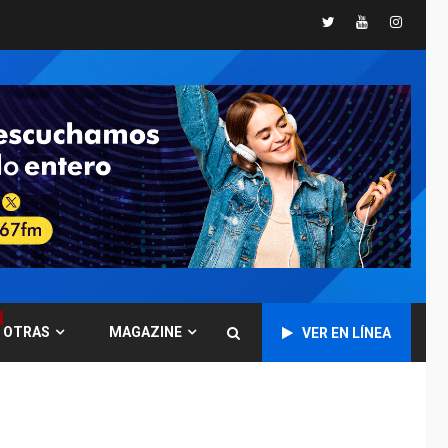
POLÍTICA
TITULARES
Twitter
Youtube
Instagr
ÚLTIMA HORA
Gobierno y AN2015 en
nueva mesa de
5
diálogo
INTERNACIONALES
ÚLTIMA HORA
Hiroshima 81 años de
la debacle atómica.
Japón debate
6
principios no
nucleares
INTERNACIONALES
TITULARES
ÚLTIMA HORA
Trump vuelve intenta
OTRAS
MAGAZINE
VER EN LÍNEA
nuevamente limitar
ciudadanía por
7
nacimiento
LATINOAMÉRICA Y CARIBE
TITULARES
ÚLTIMA HORA