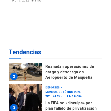
mayo 17, 2022
1455
de Expresión en agenda de
negociación con comisión
7
de AN 2015
DESTACADOS
OPINIÓN
ÚLTIMA HORA
El Deporte: Un Legado
Tangible para Nueva
Esparta, por Morel
1
Rodríguez Ávila
Tendencias
NACIONALES
TITULARES
ÚLTIMA HORA
Reanudan operaciones de
carga y descarga en
2
Aeropuerto de Maiquetía
DEPORTES
MUNDIAL DE FÚTBOL 2026
TITULARES
ÚLTIMA HORA
La FIFA se «disculpa» por
3
plan fallido de privatización