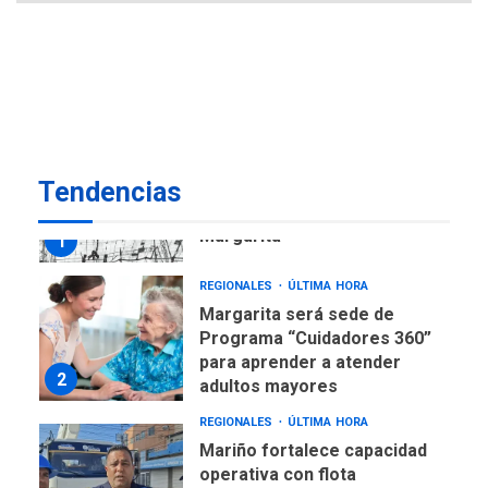
ECONOMÍA
TITULARES
ÚLTIMA HORA
Venezuela requiere
US$183.000 millones para
7
alcanzar 3 millones de bdp
REGIONALES
ÚLTIMA HORA
Tendencias
Libro de Guadalupe Burelli
eleva sus velas en
Margarita
1
REGIONALES
ÚLTIMA HORA
Margarita será sede de
Programa “Cuidadores 360”
para aprender a atender
2
adultos mayores
REGIONALES
ÚLTIMA HORA
Mariño fortalece capacidad
operativa con flota