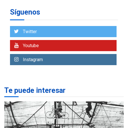
Síguenos
ECONOMÍA
TITULARES
ÚLTIMA HORA
Venezuela requiere
US$183.000 millones para
Twitter
7
alcanzar 3 millones de bdp
Youtube
REGIONALES
ÚLTIMA HORA
Libro de Guadalupe Burelli
Instagram
eleva sus velas en
Margarita
1
REGIONALES
ÚLTIMA HORA
Te puede interesar
Margarita será sede de
Programa “Cuidadores 360”
para aprender a atender
2
adultos mayores
REGIONALES
ÚLTIMA HORA
Mariño fortalece capacidad