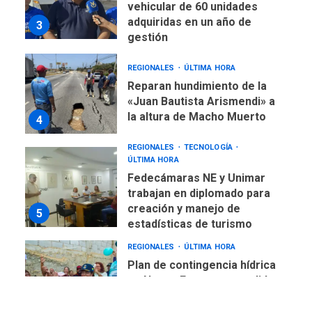
vehicular de 60 unidades
adquiridas en un año de
3
gestión
REGIONALES
ÚLTIMA HORA
Reparan hundimiento de la
«Juan Bautista Arismendi» a
la altura de Macho Muerto
4
REGIONALES
TECNOLOGÍA
ÚLTIMA HORA
Fedecámaras NE y Unimar
trabajan en diplomado para
creación y manejo de
5
estadísticas de turismo
REGIONALES
ÚLTIMA HORA
Plan de contingencia hídrica
en Nueva Esparta consolida
avances en territorio
6
insular