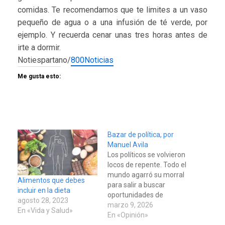
comidas. Te recomendamos que te limites a un vaso
pequeño de agua o a una infusión de té verde, por
ejemplo. Y recuerda cenar unas tres horas antes de
irte a dormir.
Notiespartano/
800Noticias
Me gusta esto:
Bazar de política, por
Manuel Avila
Los políticos se volvieron
locos de repente. Todo el
mundo agarró su morral
Alimentos que debes
para salir a buscar
incluir en la dieta
oportunidades de
agosto 28, 2023
empleo en el festival de
marzo 9, 2026
En «Vida y Salud»
la política porque todos
En «Opinión»