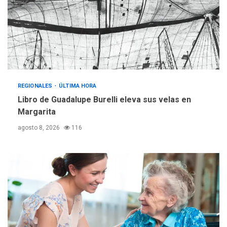
operativa con flota
vehicular de 60 unidades
adquiridas en un año de
3
gestión
REGIONALES
ÚLTIMA HORA
Reparan hundimiento de la
«Juan Bautista Arismendi» a
REGIONALES
ÚLTIMA HORA
la altura de Macho Muerto
Libro de Guadalupe Burelli eleva sus velas en
4
Margarita
REGIONALES
TECNOLOGÍA
agosto 8, 2026
116
ÚLTIMA HORA
Fedecámaras NE y Unimar
trabajan en diplomado para
creación y manejo de
5
estadísticas de turismo