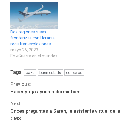
los que hacen vida en los
partidos molidos por el
peso del tiempo
decidieron ir a encontrar
su mina de oro por…
Dos regiones rusas
fronterizas con Ucrania
registran explosiones
mayo 26, 2023
En «Guerra en el mundo»
Tags:
bazo
buen estado
consejos
Previous:
Continue
Hacer yoga ayuda a dormir bien
Reading
Next:
REGIONALES
ÚLTIMA HORA
Onces preguntas a Sarah, la asistente virtual de la
Mariño fortalece capacidad
OMS
operativa con flota
vehicular de 60 unidades