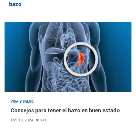
4
problema de orden público
bazo
REGIONALES
ÚLTIMA HORA
Alcaldía de Mariño climatiza
Núcleo del Sistema de
Orquestas Porlamar
5
POLÍTICA
TITULARES
ÚLTIMA HORA
Presidenta Encargada
evalúa financiamiento obras
6
post-sismos
LATINOAMÉRICA Y CARIBE
TITULARES
ÚLTIMA HORA
VIDA Y SALUD
Atentado con drones
Consejos para tener el bazo en buen estado
explosivos deja un policía
7
muerto
abril 10, 2024
3413
POLÍTICA
ÚLTIMA HORA
Delcy Rodríguez designa