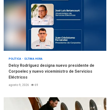
sanitarios y asumirse como
4
problema de orden público
REGIONALES
ÚLTIMA HORA
Alcaldía de Mariño climatiza
Núcleo del Sistema de
Orquestas Porlamar
5
POLÍTICA
ÚLTIMA HORA
Delcy Rodríguez designa nuevo presidente de
Corpoelec y nuevo viceministro de Servicios
Eléctricos
agosto 9, 2026
69