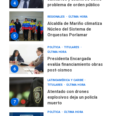
4
problema de orden público
REGIONALES
ÚLTIMA HORA
Alcaldía de Mariño climatiza
Núcleo del Sistema de
Orquestas Porlamar
5
POLÍTICA
TITULARES
ÚLTIMA HORA
Presidenta Encargada
evalúa financiamiento obras
6
post-sismos
LATINOAMÉRICA Y CARIBE
TITULARES
ÚLTIMA HORA
Atentado con drones
explosivos deja un policía
7
muerto
POLÍTICA
ÚLTIMA HORA