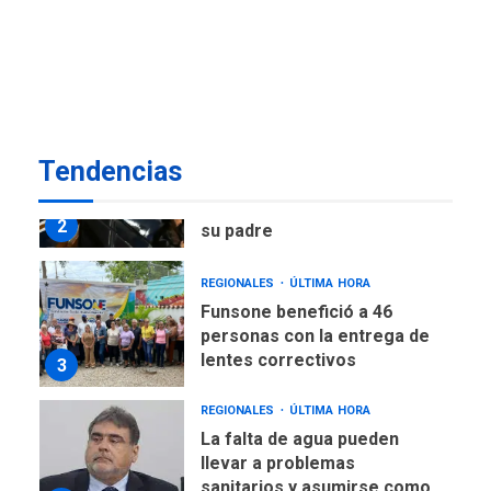
nuevo presidente de
Corpoelec y nuevo
viceministro de Servicios
1
Eléctricos
DEPORTES
TITULARES
ÚLTIMA HORA
Tendencias
Lionel Messi llega a
Argentina para despedir a
2
su padre
REGIONALES
ÚLTIMA HORA
Funsone benefició a 46
personas con la entrega de
lentes correctivos
3
REGIONALES
ÚLTIMA HORA
La falta de agua pueden
llevar a problemas
sanitarios y asumirse como