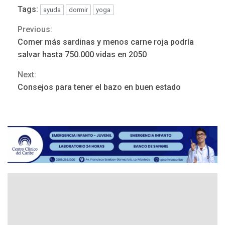
3
diálogo en Venezuela
Tags:
ayuda
dormir
yoga
Previous:
Continue
POLÍTICA
TITULARES
ÚLTIMA HORA
Comer más sardinas y menos carne roja podría
Reading
Gobierno y AN2015 en
salvar hasta 750.000 vidas en 2050
nueva mesa de diálogo
4
Next:
Consejos para tener el bazo en buen estado
INTERNACIONALES
ÚLTIMA HORA
Hiroshima 81 años de la
debacle atómica. Japón
debate principios no
5
nucleares
INTERNACIONALES
TITULARES
ÚLTIMA HORA
Trump vuelve intenta
nuevamente limitar
6
ciudadanía por nacimiento
GUERRA EN EL MUNDO
TITULARES