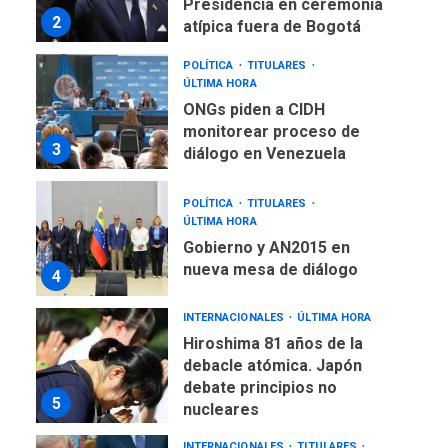
3
diálogo en Venezuela
POLÍTICA
TITULARES
ÚLTIMA HORA
Gobierno y AN2015 en
nueva mesa de diálogo
4
INTERNACIONALES
ÚLTIMA HORA
Hiroshima 81 años de la
debacle atómica. Japón
debate principios no
5
nucleares
INTERNACIONALES
TITULARES
ÚLTIMA HORA
Trump vuelve intenta
nuevamente limitar
6
ciudadanía por nacimiento