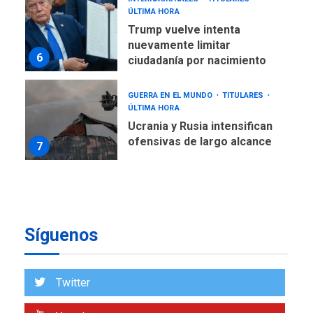
GUERRA EN EL MUNDO
TITULARES
ÚLTIMA HORA
Ucrania y Rusia intensifican
ofensivas de largo alcance
7
NACIONALES
TITULARES
ÚLTIMA HORA
Instalan carpas metálicas
como terminales
temporales en Aeropuerto
1
de Maiquetía
LATINOAMÉRICA Y CARIBE
TITULARES
ÚLTIMA HORA
De la Espriella asumirá
Presidencia en ceremonia
Síguenos
2
atípica fuera de Bogotá
POLÍTICA
TITULARES
Twitter
ÚLTIMA HORA
ONGs piden a CIDH