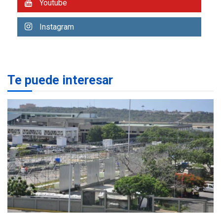
monitorear proceso de
Youtube
3
diálogo en Venezuela
Instagram
POLÍTICA
TITULARES
ÚLTIMA HORA
Gobierno y AN2015 en
nueva mesa de diálogo
4
Te puede interesar
INTERNACIONALES
ÚLTIMA HORA
Hiroshima 81 años de la
debacle atómica. Japón
debate principios no
5
nucleares