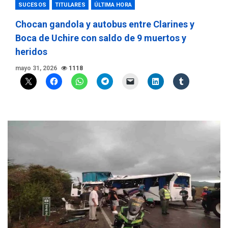
SUCESOS
TITULARES
ÚLTIMA HORA
Chocan gandola y autobus entre Clarines y
Boca de Uchire con saldo de 9 muertos y
heridos
mayo 31, 2026
1118