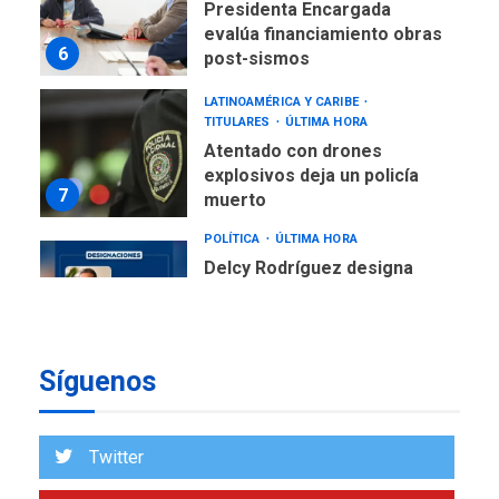
Presidenta Encargada
evalúa financiamiento obras
6
post-sismos
LATINOAMÉRICA Y CARIBE
TITULARES
ÚLTIMA HORA
Atentado con drones
explosivos deja un policía
7
muerto
POLÍTICA
ÚLTIMA HORA
Delcy Rodríguez designa
nuevo presidente de
Corpoelec y nuevo
viceministro de Servicios
1
Eléctricos
Síguenos
DEPORTES
TITULARES
ÚLTIMA HORA
Lionel Messi llega a
Twitter
Argentina para despedir a
2