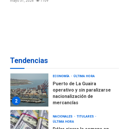
mayo 31, 2026
1109
LATINOAMÉRICA Y CARIBE
TITULARES
ÚLTIMA HORA
De la Espriella jura como
nuevo presidente de
7
Colombia
ECONOMÍA
TITULARES
ÚLTIMA HORA
Venezuela requiere
Tendencias
US$183.000 millones para
1
alcanzar 3 millones de bdp
ECONOMÍA
ÚLTIMA HORA
Puerto de La Guaira
operativo y sin paralizarse
nacionalización de
2
mercancías
NACIONALES
TITULARES
ÚLTIMA HORA