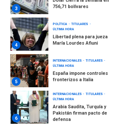
Dólar cierra la semana en
756,71 bolívares
3
POLÍTICA
TITULARES
ÚLTIMA HORA
Libertad plena para jueza
María Lourdes Afiuni
4
INTERNACIONALES
TITULARES
ÚLTIMA HORA
España impone controles
fronterizos a Italia
5
INTERNACIONALES
TITULARES
ÚLTIMA HORA
Arabia Saudita, Turquía y
Pakistán firman pacto de
6
defensa