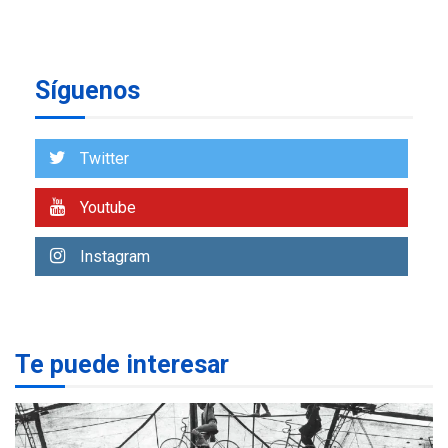
en Nueva Esparta consolida
avances en territorio
6
insular
Síguenos
ECONOMÍA
TITULARES
ÚLTIMA HORA
Venezuela requiere
US$183.000 millones para
Twitter
7
alcanzar 3 millones de bdp
Youtube
REGIONALES
ÚLTIMA HORA
Libro de Guadalupe Burelli
Instagram
eleva sus velas en
Margarita
1
REGIONALES
ÚLTIMA HORA
Te puede interesar
Margarita será sede de
Programa “Cuidadores 360”
para aprender a atender
2
adultos mayores