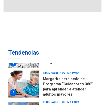
6
insular
ECONOMÍA
TITULARES
ÚLTIMA HORA
Venezuela requiere
US$183.000 millones para
7
alcanzar 3 millones de bdp
REGIONALES
ÚLTIMA HORA
Tendencias
Libro de Guadalupe Burelli
eleva sus velas en
Margarita
1
REGIONALES
ÚLTIMA HORA
Margarita será sede de
Programa “Cuidadores 360”
para aprender a atender
2
adultos mayores
REGIONALES
ÚLTIMA HORA