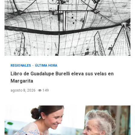
REGIONALES
ÚLTIMA HORA
Mariño fortalece capacidad
operativa con flota
vehicular de 60 unidades
adquiridas en un año de
3
gestión
REGIONALES
ÚLTIMA HORA
Reparan hundimiento de la
«Juan Bautista Arismendi» a
REGIONALES
ÚLTIMA HORA
la altura de Macho Muerto
Libro de Guadalupe Burelli eleva sus velas en
4
Margarita
REGIONALES
TECNOLOGÍA
agosto 8, 2026
149
ÚLTIMA HORA
Fedecámaras NE y Unimar
trabajan en diplomado para
creación y manejo de
5
estadísticas de turismo