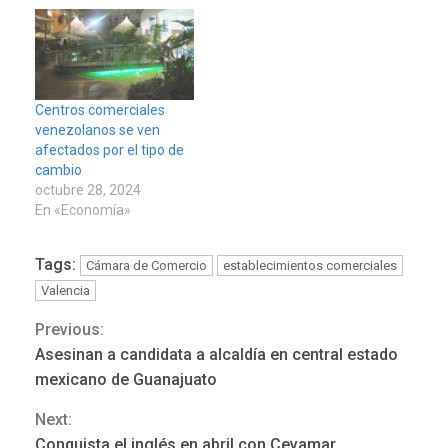
Centros comerciales
venezolanos se ven
afectados por el tipo de
cambio
octubre 28, 2024
En «Economía»
Tags:
Cámara de Comercio
establecimientos comerciales
Valencia
Previous:
Continue
Asesinan a candidata a alcaldía en central estado
Reading
mexicano de Guanajuato
REGIONALES
ÚLTIMA HORA
Next:
Mariño fortalece capacidad
Conquista el inglés en abril con Cevamar