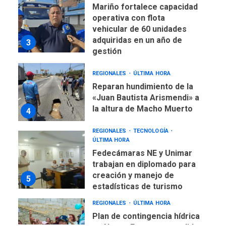
Mariño fortalece capacidad
operativa con flota
vehicular de 60 unidades
adquiridas en un año de
3
gestión
REGIONALES
ÚLTIMA HORA
Reparan hundimiento de la
«Juan Bautista Arismendi» a
la altura de Macho Muerto
4
REGIONALES
TECNOLOGÍA
ÚLTIMA HORA
Fedecámaras NE y Unimar
trabajan en diplomado para
creación y manejo de
5
estadísticas de turismo
REGIONALES
ÚLTIMA HORA
Plan de contingencia hídrica