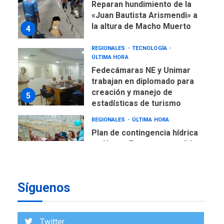
Reparan hundimiento de la
«Juan Bautista Arismendi» a
la altura de Macho Muerto
4
REGIONALES
TECNOLOGÍA
ÚLTIMA HORA
Fedecámaras NE y Unimar
trabajan en diplomado para
creación y manejo de
5
estadísticas de turismo
REGIONALES
ÚLTIMA HORA
Plan de contingencia hídrica
en Nueva Esparta consolida
avances en territorio
6
insular
Síguenos
ECONOMÍA
TITULARES
ÚLTIMA HORA
Venezuela requiere
US$183.000 millones para
Twitter