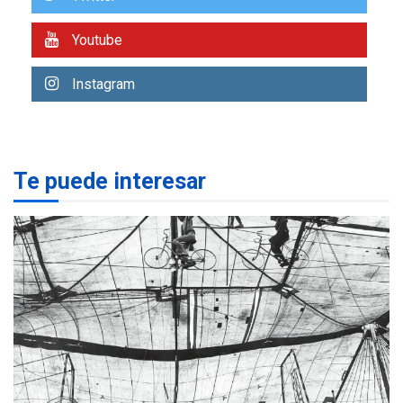
7
alcanzar 3 millones de bdp
Youtube
REGIONALES
ÚLTIMA HORA
Libro de Guadalupe Burelli
Instagram
eleva sus velas en
Margarita
1
REGIONALES
ÚLTIMA HORA
Te puede interesar
Margarita será sede de
Programa “Cuidadores 360”
para aprender a atender
2
adultos mayores
REGIONALES
ÚLTIMA HORA
Mariño fortalece capacidad
operativa con flota
vehicular de 60 unidades
adquiridas en un año de
3
gestión