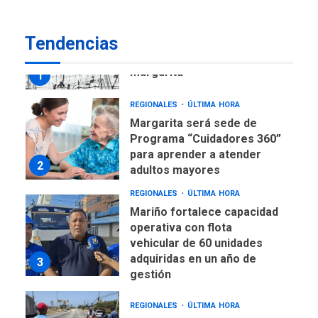
REGIONALES
ÚLTIMA HORA
Tendencias
Libro de Guadalupe Burelli
eleva sus velas en
Margarita
1
REGIONALES
ÚLTIMA HORA
Margarita será sede de
Programa “Cuidadores 360”
para aprender a atender
2
adultos mayores
REGIONALES
ÚLTIMA HORA
Mariño fortalece capacidad
operativa con flota
vehicular de 60 unidades
adquiridas en un año de
3
gestión
REGIONALES
ÚLTIMA HORA