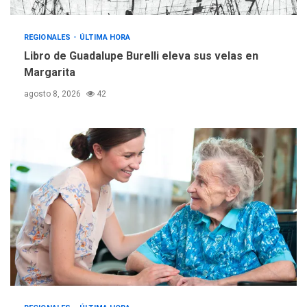
REGIONALES
ÚLTIMA HORA
Reparan hundimiento de la
«Juan Bautista Arismendi» a
REGIONALES
ÚLTIMA HORA
la altura de Macho Muerto
Libro de Guadalupe Burelli eleva sus velas en
4
Margarita
REGIONALES
TECNOLOGÍA
agosto 8, 2026
42
ÚLTIMA HORA
Fedecámaras NE y Unimar
trabajan en diplomado para
creación y manejo de
5
estadísticas de turismo