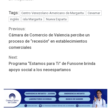
Tags:
Centro Venezolano Americano de Margarita
Cevamar
inglés
isla Margarita
Nueva Esparta
Previous:
Continue
Cámara de Comercio de Valencia percibe un
Reading
proceso de “recesión” en establecimientos
comerciales
Next:
REGIONALES
ÚLTIMA HORA
Programa “Estamos para Ti” de Funsone brinda
Mariño fortalece capacidad
apoyo social a los neoespartanos
operativa con flota
vehicular de 60 unidades
adquiridas en un año de
3
gestión
REGIONALES
ÚLTIMA HORA
Reparan hundimiento de la