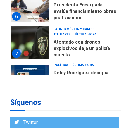
Presidenta Encargada
evalúa financiamiento obras
6
post-sismos
LATINOAMÉRICA Y CARIBE
TITULARES
ÚLTIMA HORA
Atentado con drones
explosivos deja un policía
7
muerto
POLÍTICA
ÚLTIMA HORA
Delcy Rodríguez designa
nuevo presidente de
Corpoelec y nuevo
viceministro de Servicios
1
Eléctricos
Síguenos
DEPORTES
TITULARES
ÚLTIMA HORA
Lionel Messi llega a
Twitter
Argentina para despedir a