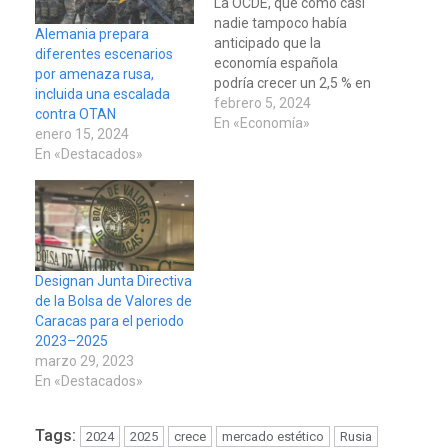
La OCDE, que como casi
nadie tampoco había
Alemania prepara
anticipado que la
diferentes escenarios
economía española
por amenaza rusa,
podría crecer un 2,5 % en
incluida una escalada
2023, ha revisado
febrero 5, 2024
contra OTAN
ligeramente al alza su
En «Economía»
enero 15, 2024
previsión para este año
En «Destacados»
al 1,5 % y mantiene la del
2 % para 2025, que en
ambos casos estarán
muy por encima de…
Designan Junta Directiva
de la Bolsa de Valores de
Caracas para el periodo
2023–2025
marzo 29, 2023
En «Destacados»
Tags:
2024
2025
crece
mercado estético
Rusia