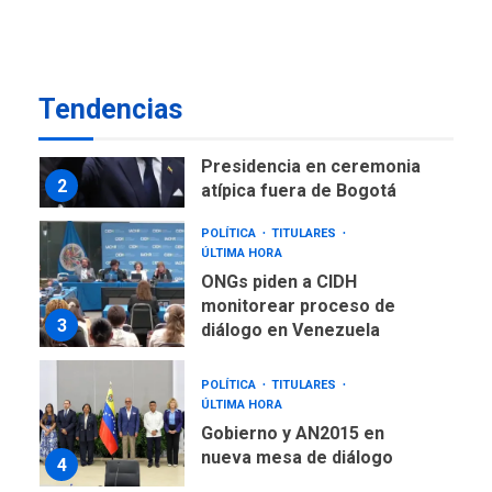
como terminales
temporales en Aeropuerto
1
de Maiquetía
LATINOAMÉRICA Y CARIBE
Tendencias
TITULARES
ÚLTIMA HORA
De la Espriella asumirá
Presidencia en ceremonia
2
atípica fuera de Bogotá
POLÍTICA
TITULARES
ÚLTIMA HORA
ONGs piden a CIDH
monitorear proceso de
3
diálogo en Venezuela
POLÍTICA
TITULARES
ÚLTIMA HORA
Gobierno y AN2015 en
nueva mesa de diálogo
4