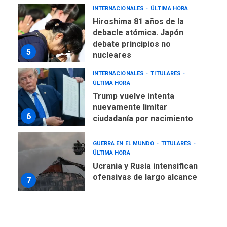
INTERNACIONALES
ÚLTIMA HORA
Hiroshima 81 años de la
debacle atómica. Japón
debate principios no
5
nucleares
INTERNACIONALES
TITULARES
ÚLTIMA HORA
Trump vuelve intenta
nuevamente limitar
6
ciudadanía por nacimiento
GUERRA EN EL MUNDO
TITULARES
ÚLTIMA HORA
Ucrania y Rusia intensifican
ofensivas de largo alcance
7
NACIONALES
TITULARES
ÚLTIMA HORA
Instalan carpas metálicas