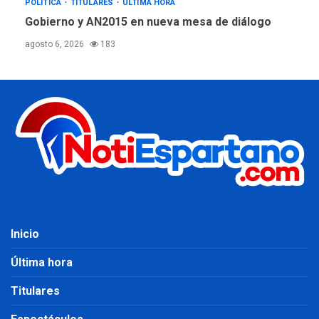
POLÍTICA
TITULARES
ÚLTIMA HORA
Gobierno y AN2015 en nueva mesa de diálogo
agosto 6, 2026
183
Inicio
Última hora
Titulares