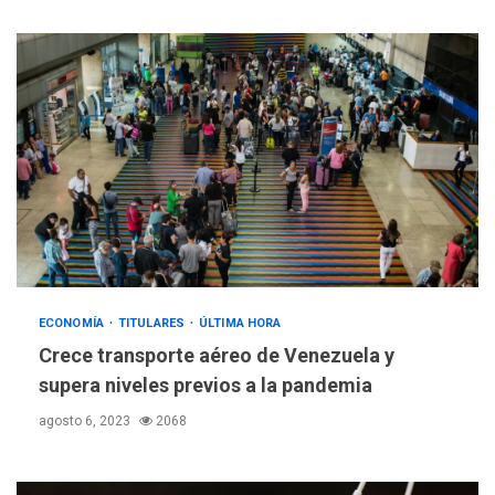
POLÍTICA
TITULARES
ÚLTIMA HORA
ONGs piden a CIDH
monitorear proceso de
3
diálogo en Venezuela
ECONOMÍA
TITULARES
ÚLTIMA HORA
Crece transporte aéreo de Venezuela y
POLÍTICA
TITULARES
supera niveles previos a la pandemia
ÚLTIMA HORA
agosto 6, 2023
2068
Gobierno y AN2015 en
nueva mesa de diálogo
4