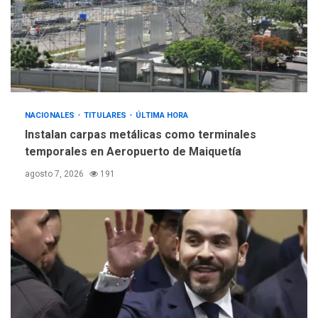
INTERNACIONALES
ÚLTIMA HORA
Hiroshima 81 años de la
debacle atómica. Japón
debate principios no
5
nucleares
NACIONALES
TITULARES
ÚLTIMA HORA
Instalan carpas metálicas como terminales
temporales en Aeropuerto de Maiquetía
agosto 7, 2026
191