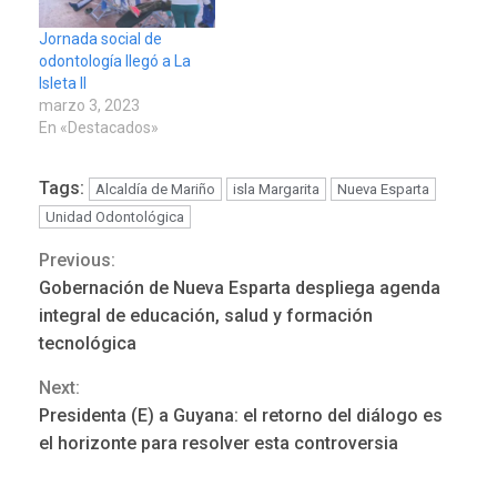
Jornada social de
odontología llegó a La
Isleta II
marzo 3, 2023
En «Destacados»
Tags:
Alcaldía de Mariño
isla Margarita
Nueva Esparta
Unidad Odontológica
Previous:
Continue
Gobernación de Nueva Esparta despliega agenda
Reading
integral de educación, salud y formación
ÚLTIMA HORA
tecnológica
Hutíes de Yemen dicen que
atacaron dos petroleros
Next:
sauditas
3
Presidenta (E) a Guyana: el retorno del diálogo es
el horizonte para resolver esta controversia
REGIONALES
ÚLTIMA HORA