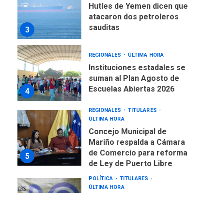
REGIONALES
ÚLTIMA HORA
Instituciones estadales se
suman al Plan Agosto de
Escuelas Abiertas 2026
4
REGIONALES
TITULARES
ÚLTIMA HORA
Concejo Municipal de
Mariño respalda a Cámara
de Comercio para reforma
5
de Ley de Puerto Libre
POLÍTICA
TITULARES
ÚLTIMA HORA
CNP plantea incluir Libertad
de Expresión en agenda de
negociación con comisión
6
de AN 2015
DESTACADOS
NACIONALES
ÚLTIMA HORA