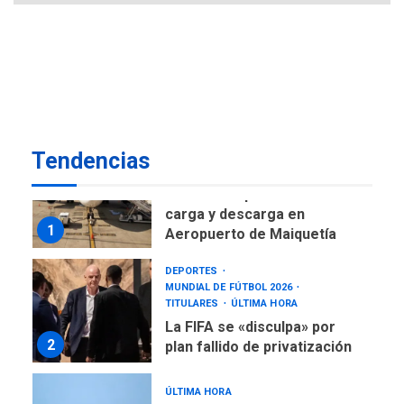
desde el primer momento
7
tras terremotos del 24J
asegura Gustavo Duque
NACIONALES
TITULARES
ÚLTIMA HORA
Reanudan operaciones de
carga y descarga en
Tendencias
1
Aeropuerto de Maiquetía
DEPORTES
MUNDIAL DE FÚTBOL 2026
TITULARES
ÚLTIMA HORA
La FIFA se «disculpa» por
2
plan fallido de privatización
ÚLTIMA HORA
Hutíes de Yemen dicen que
atacaron dos petroleros
sauditas
3