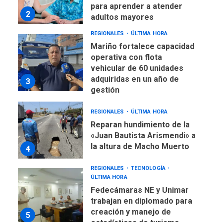
para aprender a atender
2
adultos mayores
REGIONALES
ÚLTIMA HORA
Mariño fortalece capacidad
operativa con flota
vehicular de 60 unidades
adquiridas en un año de
3
gestión
REGIONALES
ÚLTIMA HORA
Reparan hundimiento de la
«Juan Bautista Arismendi» a
la altura de Macho Muerto
4
REGIONALES
TECNOLOGÍA
ÚLTIMA HORA
Fedecámaras NE y Unimar
trabajan en diplomado para
creación y manejo de
5