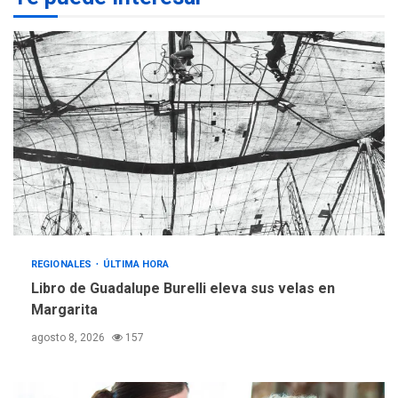
Programa “Cuidadores 360”
para aprender a atender
2
adultos mayores
REGIONALES
ÚLTIMA HORA
Mariño fortalece capacidad
operativa con flota
vehicular de 60 unidades
adquiridas en un año de
3
gestión
REGIONALES
ÚLTIMA HORA
Reparan hundimiento de la
«Juan Bautista Arismendi» a
REGIONALES
ÚLTIMA HORA
la altura de Macho Muerto
Libro de Guadalupe Burelli eleva sus velas en
4
Margarita
REGIONALES
TECNOLOGÍA
agosto 8, 2026
157
ÚLTIMA HORA
Fedecámaras NE y Unimar
trabajan en diplomado para