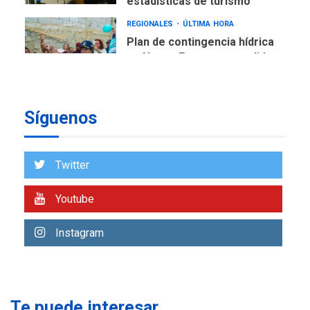
estadísticas de turismo
REGIONALES
ÚLTIMA HORA
Plan de contingencia hídrica
en Nueva Esparta consolida
avances en territorio
6
insular
Síguenos
ECONOMÍA
TITULARES
ÚLTIMA HORA
Venezuela requiere
US$183.000 millones para
Twitter
7
alcanzar 3 millones de bdp
Youtube
REGIONALES
ÚLTIMA HORA
Libro de Guadalupe Burelli
Instagram
eleva sus velas en
Margarita
1
REGIONALES
ÚLTIMA HORA
Te puede interesar
Margarita será sede de