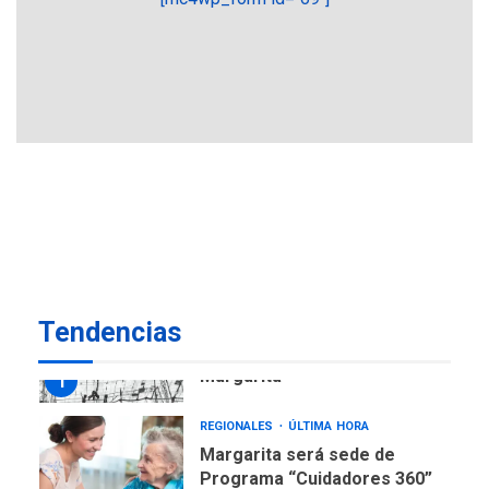
REGIONALES
ÚLTIMA HORA
Plan de contingencia hídrica
en Nueva Esparta consolida
avances en territorio
6
insular
ECONOMÍA
TITULARES
ÚLTIMA HORA
Venezuela requiere
US$183.000 millones para
7
alcanzar 3 millones de bdp
REGIONALES
ÚLTIMA HORA
Tendencias
Libro de Guadalupe Burelli
eleva sus velas en
Margarita
1
REGIONALES
ÚLTIMA HORA
Margarita será sede de
Programa “Cuidadores 360”