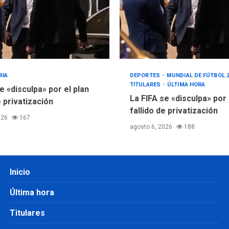
RIA
DEPORTES
MUNDIAL DE FÚTBOL 
TITULARES
ÚLTIMA HORA
e «disculpa» por el plan
La FIFA se «disculpa» por
e privatización
fallido de privatización
026
167
agosto 6, 2026
188
Inicio
Última hora
Titulares