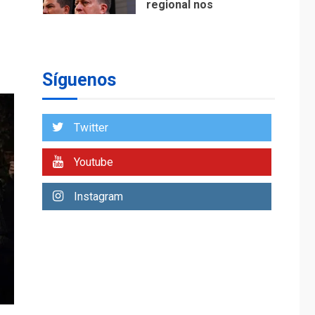
regional nos
respaldaron desde el
primer momento tras
7
terremotos del 24J
asegura Gustavo
Síguenos
Duque
NACIONALES
TITULARES
ÚLTIMA HORA
Twitter
Reanudan
operaciones de carga
Youtube
y descarga en
1
Aeropuerto de
Instagram
Maiquetía
DEPORTES
MUNDIAL DE FÚTBOL 2026
TITULARES
ÚLTIMA HORA
La FIFA se «disculpa»
por plan fallido de
2
privatización
ÚLTIMA HORA