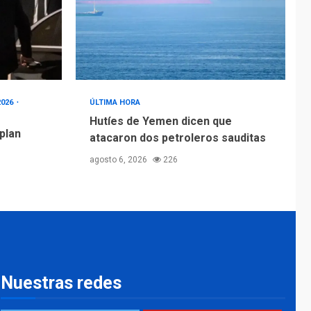
2026
ÚLTIMA HORA
Hutíes de Yemen dicen que
 plan
atacaron dos petroleros sauditas
agosto 6, 2026
226
Nuestras redes