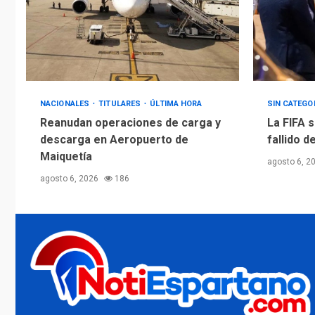
NACIONALES
TITULARES
ÚLTIMA HORA
SIN CATEGO
Reanudan operaciones de carga y
La FIFA s
descarga en Aeropuerto de
fallido d
Maiquetía
agosto 6, 2
agosto 6, 2026
186