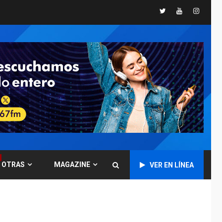
Twitter
Youtube
Instagr
POLÍTICA
TITULARES
ÚLTIMA HORA
CNP plantea incluir
Libertad de Expresión
en agenda de
6
negociación con
comisión de AN 2015
DESTACADOS
NACIONALES
ÚLTIMA HORA
Gobierno nacional y
regional nos
respaldaron desde el
primer momento tras
7
terremotos del 24J
OTRAS
MAGAZINE
VER EN LÍNEA
asegura Gustavo
Duque
NACIONALES
TITULARES
ÚLTIMA HORA
Reanudan