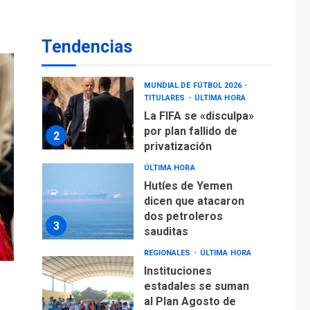
operaciones de carga
y descarga en
1
Aeropuerto de
Tendencias
Maiquetía
DEPORTES
MUNDIAL DE FÚTBOL 2026
TITULARES
ÚLTIMA HORA
La FIFA se «disculpa»
por plan fallido de
2
privatización
ÚLTIMA HORA
Hutíes de Yemen
dicen que atacaron
dos petroleros
3
sauditas
REGIONALES
ÚLTIMA HORA
Instituciones
estadales se suman
al Plan Agosto de