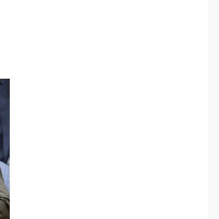
Hutíes de Yemen
dicen que atacaron
dos petroleros
3
sauditas
REGIONALES
ÚLTIMA HORA
Instituciones
estadales se suman
al Plan Agosto de
Escuelas Abiertas
4
2026
REGIONALES
TITULARES
ÚLTIMA HORA
Concejo Municipal de
Mariño respalda a
Cámara de Comercio
5
para reforma de Ley
de Puerto Libre