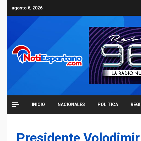
Skip
agosto 6, 2026
to
content
INICIO
NACIONALES
POLÍTICA
REG
Presidente Volodimir