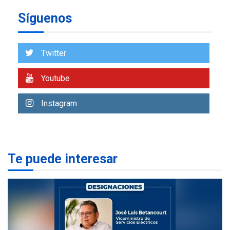
Eléctricos
Síguenos
DEPORTES
TITULARES
ÚLTIMA HORA
Lionel Messi llega a
Twitter
Argentina para despedir a
2
su padre
Youtube
REGIONALES
ÚLTIMA HORA
Instagram
Funsone benefició a 46
personas con la entrega de
lentes correctivos
3
REGIONALES
ÚLTIMA HORA
Te puede interesar
La falta de agua pueden
llevar a problemas
sanitarios y asumirse como
4
problema de orden público
REGIONALES
ÚLTIMA HORA