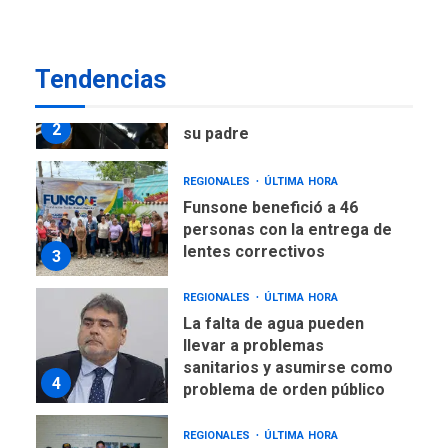
DEPORTES
TITULARES
ÚLTIMA HORA
Tendencias
Lionel Messi llega a
Argentina para despedir a
2
su padre
REGIONALES
ÚLTIMA HORA
Funsone benefició a 46
personas con la entrega de
lentes correctivos
3
REGIONALES
ÚLTIMA HORA
La falta de agua pueden
llevar a problemas
sanitarios y asumirse como
4
problema de orden público
REGIONALES
ÚLTIMA HORA
Alcaldía de Mariño climatiza