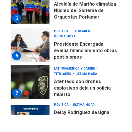
Núcleo del Sistema de
Orquestas Porlamar
5
POLÍTICA
TITULARES
ÚLTIMA HORA
Presidenta Encargada
evalúa financiamiento obras
6
post-sismos
LATINOAMÉRICA Y CARIBE
TITULARES
ÚLTIMA HORA
Atentado con drones
explosivos deja un policía
7
muerto
POLÍTICA
ÚLTIMA HORA
Delcy Rodríguez designa
nuevo presidente de
Corpoelec y nuevo
viceministro de Servicios
1