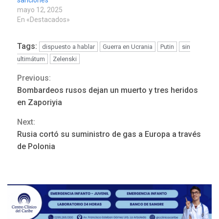
sanciones
mayo 12, 2025
En «Destacados»
Tags:
dispuesto a hablar
Guerra en Ucrania
Putin
sin
ultimátum
Zelenski
Previous:
REGIONALES
ÚLTIMA HORA
Continue
Funsone benefició a 46
Bombardeos rusos dejan un muerto y tres heridos
personas con la entrega de
Reading
en Zaporiyia
lentes correctivos
3
Next:
Rusia cortó su suministro de gas a Europa a través
REGIONALES
ÚLTIMA HORA
La falta de agua pueden
de Polonia
llevar a problemas
sanitarios y asumirse como
4
problema de orden público
REGIONALES
ÚLTIMA HORA
Alcaldía de Mariño climatiza