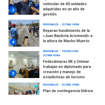
vehicular de 60 unidades
adquiridas en un año de
3
gestión
REGIONALES
ÚLTIMA HORA
Reparan hundimiento de la
«Juan Bautista Arismendi» a
la altura de Macho Muerto
4
REGIONALES
TECNOLOGÍA
ÚLTIMA HORA
Fedecámaras NE y Unimar
trabajan en diplomado para
creación y manejo de
5
estadísticas de turismo
REGIONALES
ÚLTIMA HORA
Plan de contingencia hídrica
en Nueva Esparta consolida
avances en territorio
6