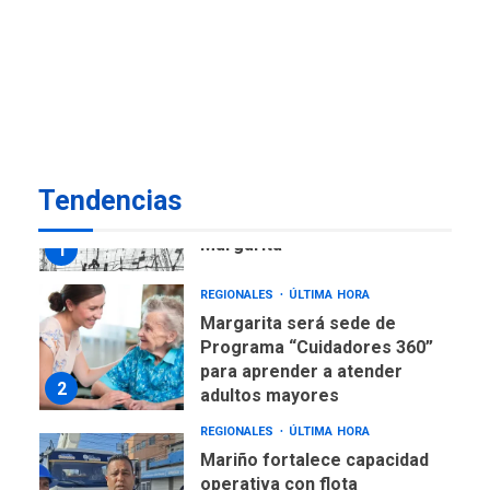
ECONOMÍA
TITULARES
ÚLTIMA HORA
Venezuela requiere
US$183.000 millones para
7
alcanzar 3 millones de bdp
REGIONALES
ÚLTIMA HORA
Tendencias
Libro de Guadalupe Burelli
eleva sus velas en
Margarita
1
REGIONALES
ÚLTIMA HORA
Margarita será sede de
Programa “Cuidadores 360”
para aprender a atender
2
adultos mayores
REGIONALES
ÚLTIMA HORA
Mariño fortalece capacidad
operativa con flota