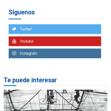
insular
Síguenos
ECONOMÍA
TITULARES
ÚLTIMA HORA
Venezuela requiere
US$183.000 millones para
Twitter
7
alcanzar 3 millones de bdp
Youtube
REGIONALES
ÚLTIMA HORA
Libro de Guadalupe Burelli
Instagram
eleva sus velas en
Margarita
1
REGIONALES
ÚLTIMA HORA
Te puede interesar
Margarita será sede de
Programa “Cuidadores 360”
para aprender a atender
2
adultos mayores
REGIONALES
ÚLTIMA HORA
Mariño fortalece capacidad