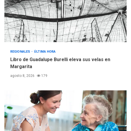
operativa con flota
vehicular de 60 unidades
adquiridas en un año de
3
gestión
REGIONALES
ÚLTIMA HORA
Reparan hundimiento de la
«Juan Bautista Arismendi» a
REGIONALES
ÚLTIMA HORA
la altura de Macho Muerto
Libro de Guadalupe Burelli eleva sus velas en
4
Margarita
REGIONALES
TECNOLOGÍA
agosto 8, 2026
179
ÚLTIMA HORA
Fedecámaras NE y Unimar
trabajan en diplomado para
creación y manejo de
5
estadísticas de turismo