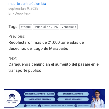
muerte contra Colombia
septiembre 9, 2025
En «Deportes»
Tags:
ataque
Mundial de 2026
Venezuela
Previous:
Continue
Recolectaron más de 21.000 toneladas de
LATINOAMÉRICA Y CARIBE
Reading
TITULARES
ÚLTIMA HORA
desechos del Lago de Maracaibo
Seis muertos en Colombia
Next:
en combates contra grupos
3
armados
Caraqueños denuncian el aumento del pasaje en el
transporte público
GUERRA EN EL MUNDO
TITULARES
ÚLTIMA HORA
Netanyahu descarta plan de
EEUU para Gaza apoyado
4
por Hamás
DESTACADOS
REGIONALES
ÚLTIMA HORA