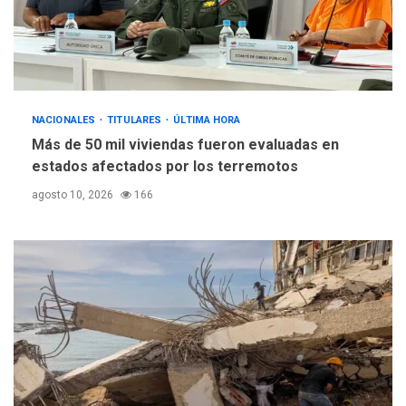
Netanyahu descarta plan de
EEUU para Gaza apoyado
4
por Hamás
DESTACADOS
REGIONALES
ÚLTIMA HORA
NACIONALES
TITULARES
ASOMAYOR se afilia a la
ÚLTIMA HORA
Cámara de Comercio para
Más de 50 mil viviendas fueron evaluadas en
impulsar la economía
estados afectados por los terremotos
5
plateada
agosto 10, 2026
166