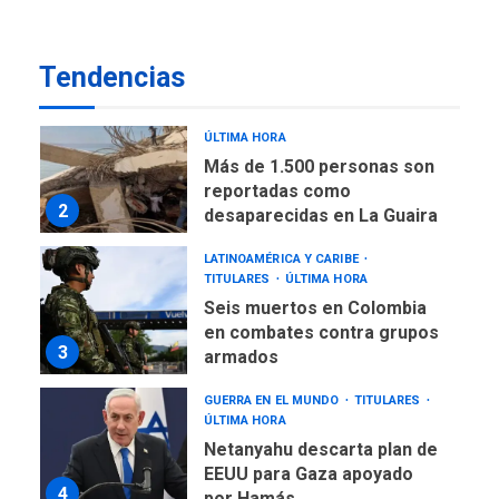
Más de 50 mil viviendas
fueron evaluadas en
estados afectados por los
1
Tendencias
terremotos
NACIONALES
TITULARES
ÚLTIMA HORA
Más de 1.500 personas son
reportadas como
2
desaparecidas en La Guaira
LATINOAMÉRICA Y CARIBE
TITULARES
ÚLTIMA HORA
Seis muertos en Colombia
en combates contra grupos
3
armados
GUERRA EN EL MUNDO
TITULARES
ÚLTIMA HORA
Netanyahu descarta plan de
EEUU para Gaza apoyado
4
por Hamás