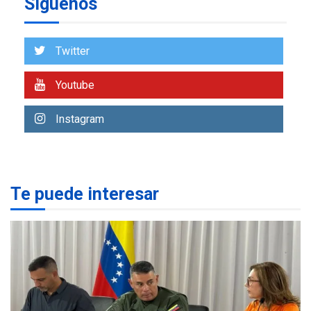
Síguenos
NACIONALES
TITULARES
ÚLTIMA HORA
Más de 50 mil viviendas
Twitter
fueron evaluadas en
estados afectados por los
1
Youtube
terremotos
NACIONALES
TITULARES
Instagram
ÚLTIMA HORA
Más de 1.500 personas son
reportadas como
2
desaparecidas en La Guaira
Te puede interesar
LATINOAMÉRICA Y CARIBE
TITULARES
ÚLTIMA HORA
Seis muertos en Colombia
en combates contra grupos
3
armados
GUERRA EN EL MUNDO
TITULARES
ÚLTIMA HORA