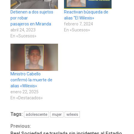
Detienen a dos sujetos
Reactivan búsqueda de
por robar
alias “El Wilexis»
pasajeros en Miranda
febrero 7, 2024
abril 24, 2023
En «Sucesos»
En «Sucesos»
Ministro Cabello
confirmó la muerte de
alias «Wilexis»
enero 22, 2025
En «Destacados»
Tags:
adolescente
mujer
wilexis
Previous:
Continue
REGIONALES
ÚLTIMA HORA
Real Sociedad se traslada sin incidentes al Estadio