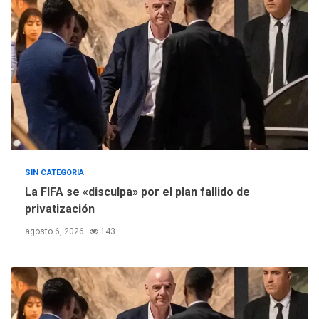
Concejo Municipal de
Mariño respalda a Cámara
de Comercio para reforma
5
de Ley de Puerto Libre
SIN CATEGORIA
La FIFA se «disculpa» por el plan fallido de
privatización
agosto 6, 2026
143