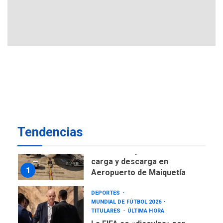
de Expresión en agenda de
negociación con comisión
6
de AN 2015
DESTACADOS
NACIONALES
ÚLTIMA HORA
Gobierno nacional y
regional nos respaldaron
desde el primer momento
7
tras terremotos del 24J
asegura Gustavo Duque
Tendencias
NACIONALES
TITULARES
ÚLTIMA HORA
Reanudan operaciones de
carga y descarga en
1
Aeropuerto de Maiquetía
DEPORTES
MUNDIAL DE FÚTBOL 2026
TITULARES
ÚLTIMA HORA