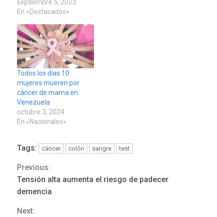
septiembre 5, 2023
En «Destacados»
Todos los días 10
mujeres mueren por
cáncer de mama en
Venezuela
octubre 3, 2024
En «Nacionales»
Tags:
cáncer
colón
sangre
test
Previous:
Continue
Tensión alta aumenta el riesgo de padecer
Reading
demencia
Next: