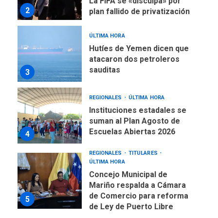
La FIFA se «disculpa» por
2
plan fallido de privatización
ÚLTIMA HORA
Hutíes de Yemen dicen que
atacaron dos petroleros
sauditas
3
REGIONALES
ÚLTIMA HORA
Instituciones estadales se
suman al Plan Agosto de
Escuelas Abiertas 2026
4
REGIONALES
TITULARES
ÚLTIMA HORA
Concejo Municipal de
Mariño respalda a Cámara
de Comercio para reforma
5
de Ley de Puerto Libre