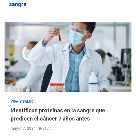
sangre
DEPORTES
MUNDIAL DE FÚTBOL 2026
TITULARES
ÚLTIMA HORA
La FIFA se «disculpa» por
3
plan fallido de privatización
VIDA Y SALUD
Identifican proteínas en la sangre que
ÚLTIMA HORA
predicen el cáncer 7 años antes
Hutíes de Yemen dicen que
mayo 17, 2024
3177
atacaron dos petroleros