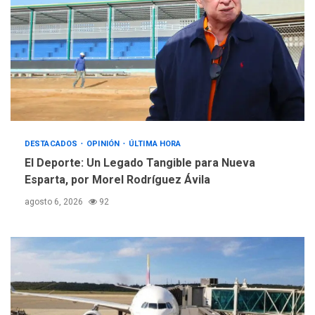
ÚLTIMA HORA
Hutíes de Yemen dicen que
atacaron dos petroleros
sauditas
4
REGIONALES
ÚLTIMA HORA
Instituciones estadales se
suman al Plan Agosto de
Escuelas Abiertas 2026
DESTACADOS
5
OPINIÓN
ÚLTIMA HORA
El Deporte: Un Legado Tangible para Nueva
Esparta, por Morel Rodríguez Ávila
agosto 6, 2026
92