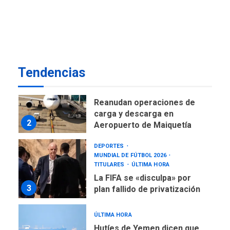
DESTACADOS
OPINIÓN
ÚLTIMA HORA
El Deporte: Un Legado
Tangible para Nueva
Esparta, por Morel
1
Rodríguez Ávila
Tendencias
NACIONALES
TITULARES
ÚLTIMA HORA
Reanudan operaciones de
carga y descarga en
2
Aeropuerto de Maiquetía
DEPORTES
MUNDIAL DE FÚTBOL 2026
TITULARES
ÚLTIMA HORA
La FIFA se «disculpa» por
3
plan fallido de privatización
ÚLTIMA HORA
Hutíes de Yemen dicen que