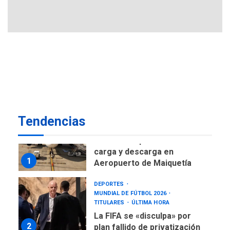
Gobierno nacional y
regional nos respaldaron
desde el primer momento
7
tras terremotos del 24J
asegura Gustavo Duque
NACIONALES
TITULARES
ÚLTIMA HORA
Reanudan operaciones de
carga y descarga en
1
Aeropuerto de Maiquetía
Tendencias
DEPORTES
MUNDIAL DE FÚTBOL 2026
TITULARES
ÚLTIMA HORA
La FIFA se «disculpa» por
2
plan fallido de privatización
ÚLTIMA HORA
Hutíes de Yemen dicen que
atacaron dos petroleros