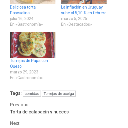
Deliciosa torta
La inflación en Uruguay
Pascualina
sube al 5,10 % en febrero
julio 16, 2024
marzo 5, 2025
En «Gastronomía»
En «Destacados»
Torrejas de Papa con
Queso
marzo 29, 2023
En «Gastronomía»
Tags:
comidas
Torrejas de acelga
ÚLTIMA HORA
Previous:
Continue
Hutíes de Yemen dicen que
atacaron dos petroleros
Torta de calabacín y nueces
Reading
sauditas
3
Next: