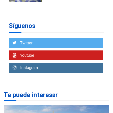
DESTACADOS
NACIONALES
ÚLTIMA HORA
Gobierno nacional y
regional nos respaldaron
Síguenos
desde el primer momento
7
tras terremotos del 24J
asegura Gustavo Duque
Twitter
NACIONALES
TITULARES
ÚLTIMA HORA
Youtube
Reanudan operaciones de
carga y descarga en
Instagram
1
Aeropuerto de Maiquetía
DEPORTES
MUNDIAL DE FÚTBOL 2026
TITULARES
ÚLTIMA HORA
Te puede interesar
La FIFA se «disculpa» por
2
plan fallido de privatización