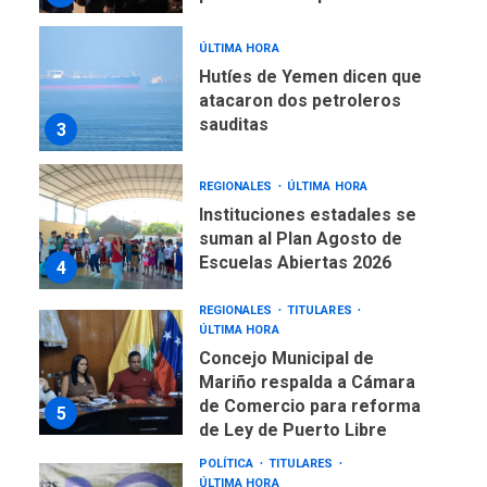
sauditas
3
REGIONALES
ÚLTIMA HORA
Instituciones estadales se
suman al Plan Agosto de
Escuelas Abiertas 2026
4
REGIONALES
TITULARES
ÚLTIMA HORA
Concejo Municipal de
Mariño respalda a Cámara
de Comercio para reforma
5
de Ley de Puerto Libre
POLÍTICA
TITULARES
ÚLTIMA HORA
CNP plantea incluir Libertad
de Expresión en agenda de
negociación con comisión
6
de AN 2015