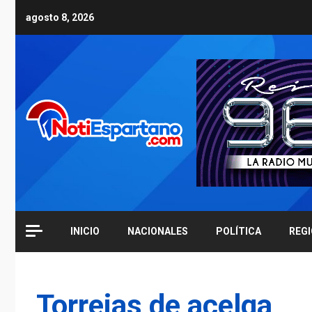
Skip
agosto 8, 2026
to
content
INICIO
NACIONALES
POLÍTICA
REG
Torrejas de acelga