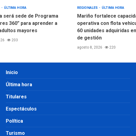
S
ÚLTIMA HORA
REGIONALES
ÚLTIMA HORA
a será sede de Programa
Mariño fortalece capacid
res 360” para aprender a
operativa con flota vehic
adultos mayores
60 unidades adquiridas e
de gestión
026
203
agosto 8, 2026
220
Inicio
Última hora
Titulares
Espectáculos
Política
Turismo