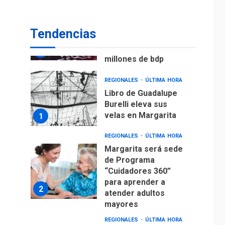
ECONOMÍA
TITULARES
ÚLTIMA HORA
Venezuela requiere
Tendencias
US$183.000 millones
para alcanzar 3
7
millones de bdp
REGIONALES
ÚLTIMA HORA
Libro de Guadalupe
Burelli eleva sus
velas en Margarita
1
REGIONALES
ÚLTIMA HORA
Margarita será sede
de Programa
“Cuidadores 360”
para aprender a
2
atender adultos
mayores
REGIONALES
ÚLTIMA HORA