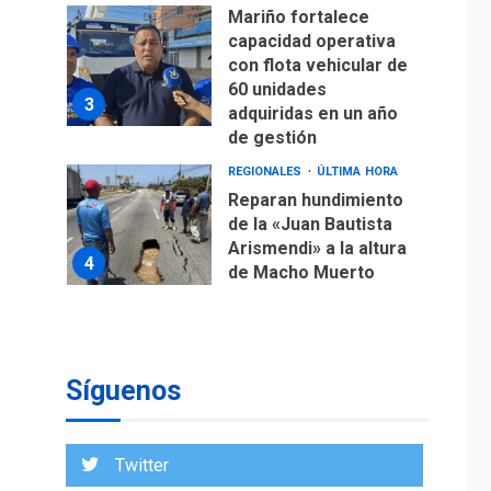
Mariño fortalece
capacidad operativa
con flota vehicular de
60 unidades
3
adquiridas en un año
de gestión
REGIONALES
ÚLTIMA HORA
Reparan hundimiento
de la «Juan Bautista
Arismendi» a la altura
4
de Macho Muerto
REGIONALES
TECNOLOGÍA
ÚLTIMA HORA
Fedecámaras NE y
Unimar trabajan en
Síguenos
diplomado para
creación y manejo de
5
estadísticas de
Twitter
turismo