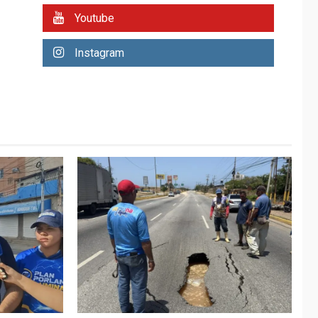
REGIONALES
ÚLTIMA HORA
Youtube
Plan de contingencia
hídrica en Nueva
Instagram
Esparta consolida
avances en territorio
6
insular
ECONOMÍA
TITULARES
ÚLTIMA HORA
Venezuela requiere
US$183.000 millones
para alcanzar 3
7
millones de bdp
REGIONALES
ÚLTIMA HORA
Libro de Guadalupe
Burelli eleva sus
velas en Margarita
1
REGIONALES
ÚLTIMA HORA