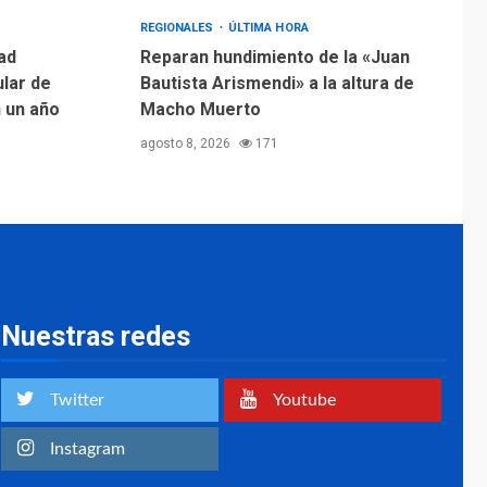
Margarita será sede
de Programa
REGIONALES
ÚLTIMA HORA
“Cuidadores 360”
ad
Reparan hundimiento de la «Juan
para aprender a
ular de
Bautista Arismendi» a la altura de
2
atender adultos
n un año
Macho Muerto
mayores
agosto 8, 2026
171
REGIONALES
ÚLTIMA HORA
Mariño fortalece
capacidad operativa
con flota vehicular de
60 unidades
3
adquiridas en un año
de gestión
Nuestras redes
REGIONALES
ÚLTIMA HORA
Reparan hundimiento
de la «Juan Bautista
Twitter
Youtube
Arismendi» a la altura
4
de Macho Muerto
Instagram
REGIONALES
TECNOLOGÍA