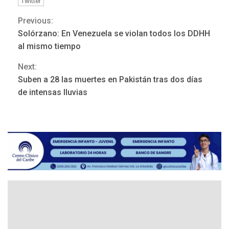
Twitter
a Corazón de Mi Patria
3
Previous:
Continue
REGIONALES
ÚLTIMA HORA
Solórzano: En Venezuela se violan todos los DDHH
Reading
Alcaldía de Maneiro sigue
al mismo tiempo
atendiendo falta de agua
Next:
con plan de contingencia
4
Suben a 28 las muertes en Pakistán tras dos días
de intensas lluvias
OPINIÓN
ÚLTIMA HORA
Pesadilla hídrica, por
Manuel Avila
5
POLÍTICA
ÚLTIMA HORA
Delcy Rodríguez designa
nuevo presidente de
Corpoelec y nuevo
viceministro de Servicios
6
Eléctricos