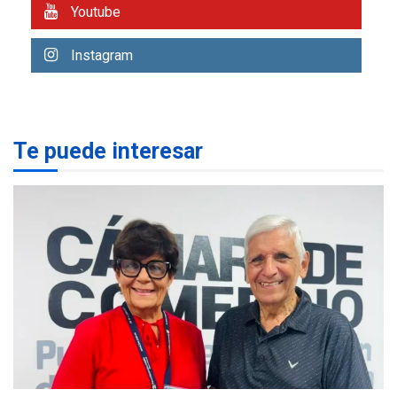
Margarita
Youtube
REGIONALES
ÚLTIMA HORA
Instagram
Gobernadora llevó tanques
de almacenamiento de agua
a Corazón de Mi Patria
3
Te puede interesar
REGIONALES
ÚLTIMA HORA
Alcaldía de Maneiro sigue
atendiendo falta de agua
con plan de contingencia
4
OPINIÓN
ÚLTIMA HORA
Pesadilla hídrica, por
Manuel Avila
5