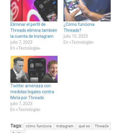
Eliminar el perfil de
¿Cómo funciona
Threads elimina también
Threads?
la cuenta de Instagram
julio 10, 2023
julio 7, 2023
En «Tecnología»
En «Tecnología»
Twitter amenaza con
medidas legales contra
Meta por Threads
julio 7, 2023
En «Tecnología»
REGIONALES
ÚLTIMA HORA
Gobernadora llevó tanques
Tags:
cómo funciona
Instagram
qué es
Threads
de almacenamiento de agua