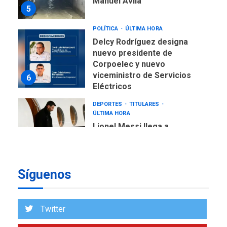
viceministro de Servicios
6
Eléctricos
DEPORTES
TITULARES
ÚLTIMA HORA
Lionel Messi llega a
Argentina para despedir a
7
su padre
DESTACADOS
REGIONALES
ÚLTIMA HORA
ASOMAYOR se afilia a la
Cámara de Comercio para
impulsar la economía
1
plateada
REGIONALES
TITULARES
Síguenos
ÚLTIMA HORA
Rehabilitar tuberías
submarinas era 4 veces
Twitter
más económico que
2
desalinizar agua en