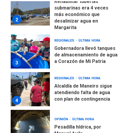
Gobernadora llevó tanques
de almacenamiento de agua
a Corazón de Mi Patria
3
REGIONALES
ÚLTIMA HORA
Alcaldía de Maneiro sigue
atendiendo falta de agua
con plan de contingencia
4
OPINIÓN
ÚLTIMA HORA
Pesadilla hídrica, por
Manuel Avila
5
POLÍTICA
ÚLTIMA HORA
Delcy Rodríguez designa
nuevo presidente de
Corpoelec y nuevo