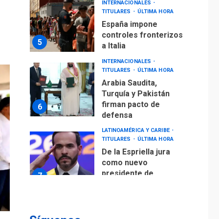
INTERNACIONALES
TITULARES
ÚLTIMA HORA
España impone
controles fronterizos
5
a Italia
INTERNACIONALES
TITULARES
ÚLTIMA HORA
Arabia Saudita,
Turquía y Pakistán
firman pacto de
6
defensa
LATINOAMÉRICA Y CARIBE
TITULARES
ÚLTIMA HORA
De la Espriella jura
como nuevo
presidente de
7
Colombia
ECONOMÍA
TITULARES
ÚLTIMA HORA