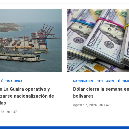
ÚLTIMA HORA
NACIONALES
TITULARES
ÚLTIM
e La Guaira operativo y
Dólar cierra la semana en
izarse nacionalización de
bolívares
ías
agosto 7, 2026
142
026
137