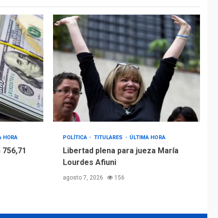
A HORA
POLÍTICA
TITULARES
ÚLTIMA HORA
 756,71
Libertad plena para jueza María
Lourdes Afiuni
agosto 7, 2026
156