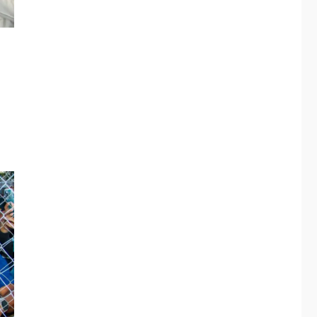
4
Afiuni
INTERNACIONALES
TITULARES
ÚLTIMA HORA
España impone
controles fronterizos
5
a Italia