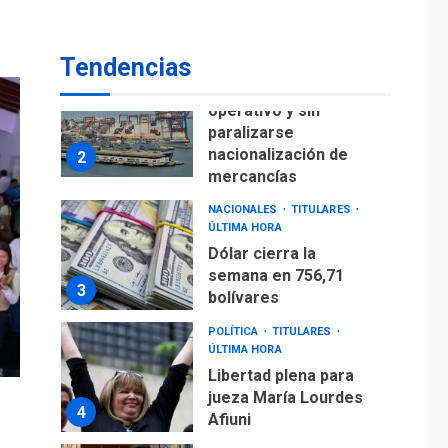
para alcanzar 3
1
millones de bdp
Tendencias
ECONOMÍA
ÚLTIMA HORA
Puerto de La Guaira
operativo y sin
paralizarse
nacionalización de
2
mercancías
NACIONALES
TITULARES
ÚLTIMA HORA
Dólar cierra la
semana en 756,71
3
bolívares
POLÍTICA
TITULARES
ÚLTIMA HORA
Libertad plena para
jueza María Lourdes
4
Afiuni