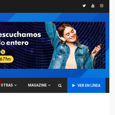
España impone
Twitter
Youtube
Instagr
controles fronterizos
5
a Italia
INTERNACIONALES
TITULARES
ÚLTIMA HORA
Arabia Saudita,
Turquía y Pakistán
firman pacto de
6
defensa
LATINOAMÉRICA Y CARIBE
TITULARES
ÚLTIMA HORA
De la Espriella jura
como nuevo
presidente de
7
OTRAS
MAGAZINE
VER EN LÍNEA
Colombia
ECONOMÍA
TITULARES
ÚLTIMA HORA
Venezuela requiere
US$183.000 millones