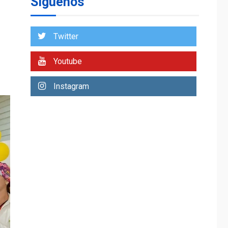
Síguenos
Venezuela requiere
US$183.000 millones
para alcanzar 3
1
millones de bdp
Twitter
ECONOMÍA
ÚLTIMA HORA
Youtube
Puerto de La Guaira
operativo y sin
Instagram
paralizarse
nacionalización de
2
mercancías
NACIONALES
TITULARES
ÚLTIMA HORA
Dólar cierra la
semana en 756,71
3
bolívares
POLÍTICA
TITULARES
ÚLTIMA HORA
Libertad plena para
jueza María Lourdes