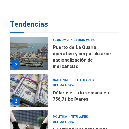
Venezuela requiere
US$183.000 millones para
1
alcanzar 3 millones de bdp
Tendencias
ECONOMÍA
ÚLTIMA HORA
Puerto de La Guaira
operativo y sin paralizarse
nacionalización de
2
mercancías
NACIONALES
TITULARES
ÚLTIMA HORA
Dólar cierra la semana en
756,71 bolívares
3
POLÍTICA
TITULARES
ÚLTIMA HORA
Libertad plena para jueza
María Lourdes Afiuni
4