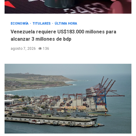
INTERNACIONALES
TITULARES
ÚLTIMA HORA
ECONOMÍA
TITULARES
ÚLTIMA HORA
España impone controles
Venezuela requiere US$183.000 millones para
fronterizos a Italia
5
alcanzar 3 millones de bdp
agosto 7, 2026
136