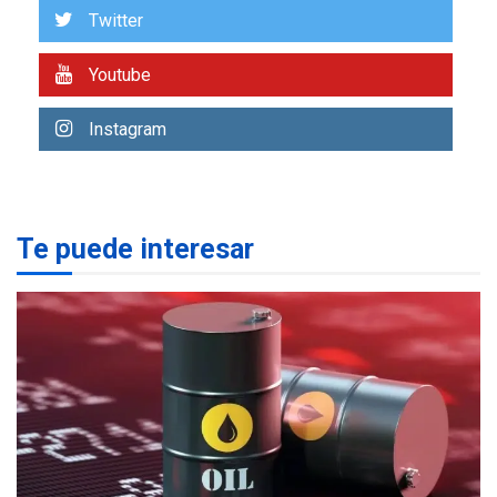
Venezuela requiere
Twitter
US$183.000 millones para
1
alcanzar 3 millones de bdp
Youtube
ECONOMÍA
ÚLTIMA HORA
Instagram
Puerto de La Guaira
operativo y sin paralizarse
nacionalización de
2
mercancías
Te puede interesar
NACIONALES
TITULARES
ÚLTIMA HORA
Dólar cierra la semana en
756,71 bolívares
3
POLÍTICA
TITULARES
ÚLTIMA HORA
Libertad plena para jueza
María Lourdes Afiuni
4