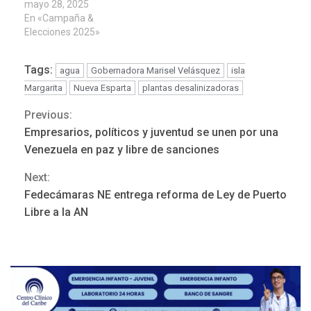
mayo 28, 2025
En «Campaña &
Elecciones 2025»
Tags:
agua
Gobernadora Marisel Velásquez
isla
Margarita
Nueva Esparta
plantas desalinizadoras
Previous:
Continue
Empresarios, políticos y juventud se unen por una
Reading
Venezuela en paz y libre de sanciones
NACIONALES
TITULARES
Next:
ÚLTIMA HORA
Fedecámaras NE entrega reforma de Ley de Puerto
Dólar cierra la semana en
Libre a la AN
756,71 bolívares
3
POLÍTICA
TITULARES
ÚLTIMA HORA
Libertad plena para jueza
María Lourdes Afiuni