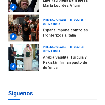
INTERNACIONALES
TITULARES
ÚLTIMA HORA
España impone controles
fronterizos a Italia
5
INTERNACIONALES
TITULARES
ÚLTIMA HORA
Arabia Saudita, Turquía y
Pakistán firman pacto de
6
defensa
LATINOAMÉRICA Y CARIBE
TITULARES
ÚLTIMA HORA
De la Espriella jura como
nuevo presidente de
7
Colombia
Síguenos
ECONOMÍA
TITULARES
ÚLTIMA HORA