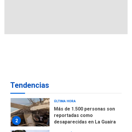
desalinizar agua en
Margarita
REGIONALES
ÚLTIMA HORA
Gobernadora llevó tanques
de almacenamiento de agua
a Corazón de Mi Patria
7
NACIONALES
TITULARES
ÚLTIMA HORA
Más de 50 mil viviendas
fueron evaluadas en
estados afectados por los
1
Tendencias
terremotos
NACIONALES
TITULARES
ÚLTIMA HORA
Más de 1.500 personas son
reportadas como
2
desaparecidas en La Guaira