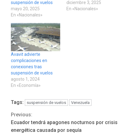
suspensión de vuelos
diciembre 3, 2025
mayo 20, 2025
En «Nacionales»
En «Nacionales»
Avavit advierte
complicaciones en
conexiones tras
suspensión de vuelos
agosto 1, 2024
En «Economía»
Tags:
suspensión de vuelos
Venezuela
Previous:
Continue
Ecuador tendrá apagones nocturnos por crisis
LATINOAMÉRICA Y CARIBE
Reading
TITULARES
ÚLTIMA HORA
energética causada por sequía
Seis muertos en Colombia