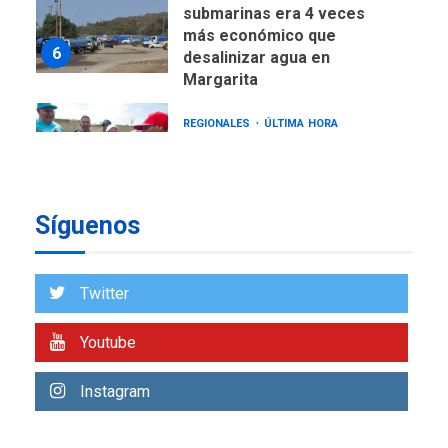
submarinas era 4 veces
más económico que
6
desalinizar agua en
Margarita
REGIONALES
ÚLTIMA HORA
Gobernadora llevó tanques
de almacenamiento de agua
a Corazón de Mi Patria
7
Síguenos
NACIONALES
TITULARES
ÚLTIMA HORA
Más de 50 mil viviendas
Twitter
fueron evaluadas en
estados afectados por los
1
Youtube
terremotos
NACIONALES
TITULARES
Instagram
ÚLTIMA HORA
Más de 1.500 personas son