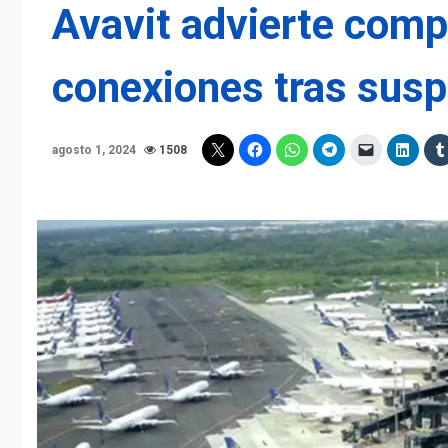
Avavit advierte comp
conexiones tras susp
agosto 1, 2024
1508