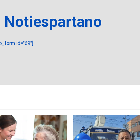
a Notiespartano
_form id="69"]