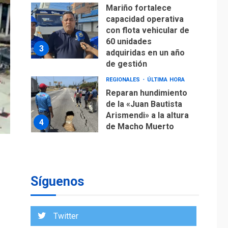
Mariño fortalece
capacidad operativa
con flota vehicular de
60 unidades
3
adquiridas en un año
de gestión
REGIONALES
ÚLTIMA HORA
Reparan hundimiento
de la «Juan Bautista
Arismendi» a la altura
4
de Macho Muerto
REGIONALES
TECNOLOGÍA
ÚLTIMA HORA
Fedecámaras NE y
Unimar trabajan en
Síguenos
diplomado para
creación y manejo de
5
estadísticas de
Twitter
turismo