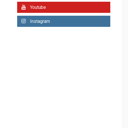
REGIONALES
ÚLTIMA HORA
Youtube
Plan de contingencia
hídrica en Nueva
Instagram
Esparta consolida
avances en territorio
6
insular
ECONOMÍA
TITULARES
ÚLTIMA HORA
Venezuela requiere
US$183.000 millones
para alcanzar 3
7
millones de bdp
REGIONALES
ÚLTIMA HORA
Libro de Guadalupe
Burelli eleva sus
velas en Margarita
1
REGIONALES
ÚLTIMA HORA