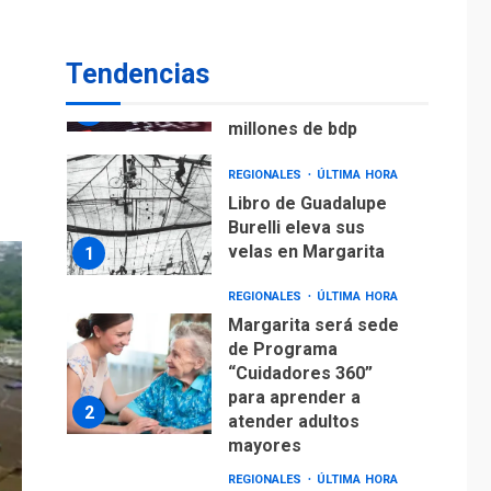
ECONOMÍA
TITULARES
ÚLTIMA HORA
Venezuela requiere
Tendencias
US$183.000 millones
para alcanzar 3
7
millones de bdp
REGIONALES
ÚLTIMA HORA
Libro de Guadalupe
Burelli eleva sus
velas en Margarita
1
REGIONALES
ÚLTIMA HORA
Margarita será sede
de Programa
“Cuidadores 360”
para aprender a
2
atender adultos
mayores
REGIONALES
ÚLTIMA HORA