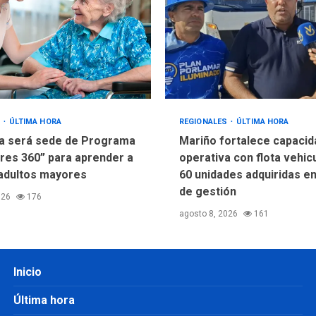
S
ÚLTIMA HORA
REGIONALES
ÚLTIMA HORA
a será sede de Programa
Mariño fortalece capacid
res 360” para aprender a
operativa con flota vehic
adultos mayores
60 unidades adquiridas e
de gestión
026
176
agosto 8, 2026
161
Inicio
Última hora