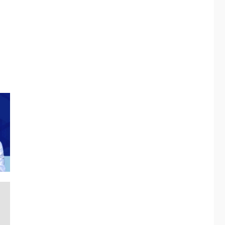
ÚLTIMA HORA
Fedecámaras NE y
Unimar trabajan en
diplomado para
creación y manejo de
5
estadísticas de
turismo