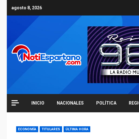
Skip
agosto 8, 2026
to
content
INICIO
NACIONALES
POLÍTICA
REG
ECONOMÍA
TITULARES
ÚLTIMA HORA