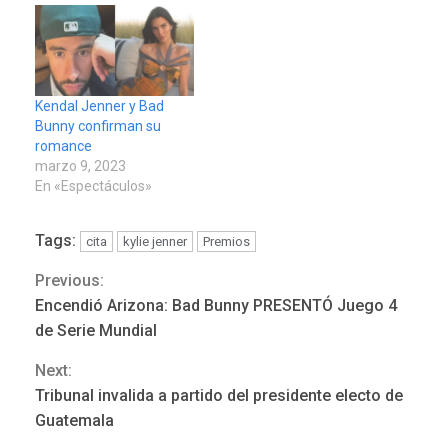
Kendal Jenner y Bad
Bunny confirman su
romance
marzo 9, 2023
En «Espectáculos»
LATINOAMÉRICA Y CARIBE
TITULARES
ÚLTIMA HORA
Seis muertos en Colombia
Tags:
cita
kylie jenner
Premios
en combates contra grupos
3
armados
Previous:
Continue
Encendió Arizona: Bad Bunny PRESENTÓ Juego 4
GUERRA EN EL MUNDO
TITULARES
Reading
de Serie Mundial
ÚLTIMA HORA
Netanyahu descarta plan de
Next:
EEUU para Gaza apoyado
Tribunal invalida a partido del presidente electo de
4
por Hamás
Guatemala
DESTACADOS
REGIONALES