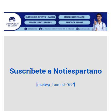
ÚLTIMA HORA
ASOMAYOR se afilia a la
Cámara de Comercio para
impulsar la economía
5
plateada
REGIONALES
TITULARES
ÚLTIMA HORA
Rehabilitar tuberías
submarinas era 4 veces
más económico que
6
desalinizar agua en
Margarita
Suscríbete a Notiespartano
REGIONALES
ÚLTIMA HORA
Gobernadora llevó tanques
[mc4wp_form id="69"]
de almacenamiento de agua
a Corazón de Mi Patria
7
NACIONALES
TITULARES
ÚLTIMA HORA