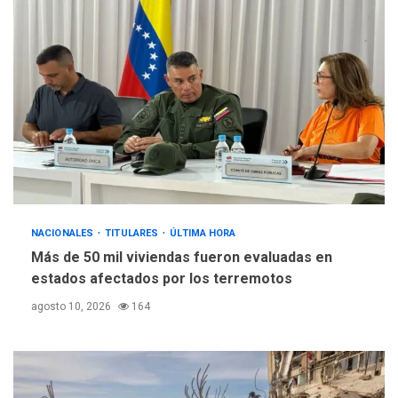
Netanyahu descarta plan de
EEUU para Gaza apoyado
4
por Hamás
DESTACADOS
REGIONALES
ÚLTIMA HORA
ASOMAYOR se afilia a la
Cámara de Comercio para
impulsar la economía
5
plateada
NACIONALES
TITULARES
ÚLTIMA HORA
Más de 50 mil viviendas fueron evaluadas en
estados afectados por los terremotos
agosto 10, 2026
164