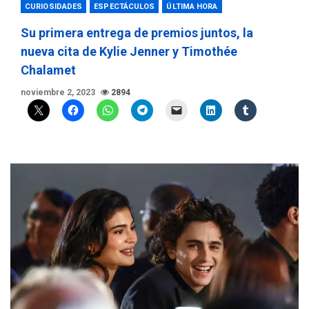
CURIOSIDADES
ESPECTÁCULOS
ÚLTIMA HORA
Su primera entrega de premios juntos, la
nueva cita de Kylie Jenner y Timothée
Chalamet
noviembre 2, 2023
2894