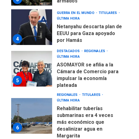
4
por Hamás
DESTACADOS
REGIONALES
ÚLTIMA HORA
ASOMAYOR se afilia a la
Cámara de Comercio para
impulsar la economía
5
plateada
REGIONALES
TITULARES
ÚLTIMA HORA
Rehabilitar tuberías
submarinas era 4 veces
más económico que
6
desalinizar agua en
Margarita
REGIONALES
ÚLTIMA HORA
Gobernadora llevó tanques
de almacenamiento de agua
a Corazón de Mi Patria
7