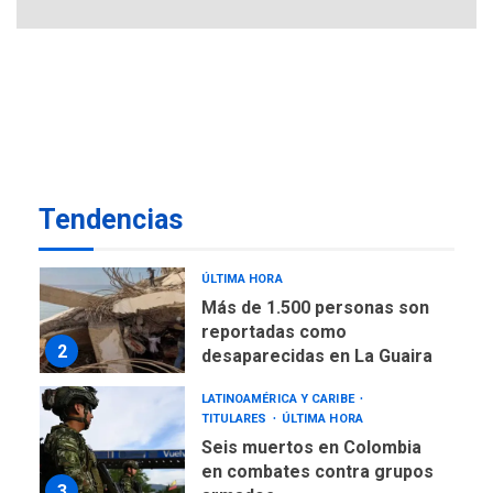
Más de 50 mil viviendas
fueron evaluadas en
estados afectados por los
1
terremotos
NACIONALES
TITULARES
ÚLTIMA HORA
Más de 1.500 personas son
reportadas como
Tendencias
2
desaparecidas en La Guaira
LATINOAMÉRICA Y CARIBE
TITULARES
ÚLTIMA HORA
Seis muertos en Colombia
en combates contra grupos
3
armados
GUERRA EN EL MUNDO
TITULARES
ÚLTIMA HORA
Netanyahu descarta plan de
EEUU para Gaza apoyado