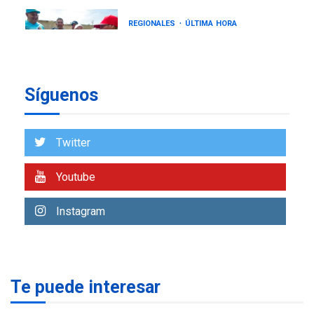
NACIONALES
TITULARES
ÚLTIMA HORA
Más de 50 mil viviendas
fueron evaluadas en
estados afectados por los
1
Síguenos
terremotos
NACIONALES
TITULARES
ÚLTIMA HORA
Twitter
Más de 1.500 personas son
reportadas como
Youtube
2
desaparecidas en La Guaira
LATINOAMÉRICA Y CARIBE
Instagram
TITULARES
ÚLTIMA HORA
Seis muertos en Colombia
en combates contra grupos
3
armados
Te puede interesar
GUERRA EN EL MUNDO
TITULARES
ÚLTIMA HORA