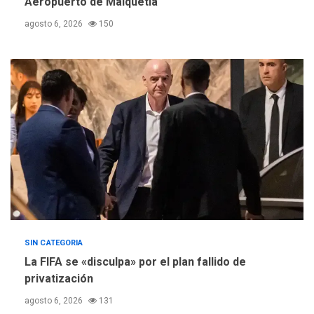
Aeropuerto de Maiquetía
Escuelas Abiertas 2026
4
agosto 6, 2026
150
REGIONALES
TITULARES
ÚLTIMA HORA
Concejo Municipal de
Mariño respalda a Cámara
de Comercio para reforma
5
de Ley de Puerto Libre
SIN CATEGORIA
La FIFA se «disculpa» por el plan fallido de
privatización
agosto 6, 2026
131