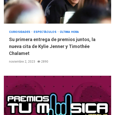
CURIOSIDADES
ESPECTÁCULOS
ÚLTIMA HORA
Su primera entrega de premios juntos, la
ÚLTIMA HORA
nueva cita de Kylie Jenner y Timothée
Hutíes de Yemen dicen que
atacaron dos petroleros
Chalamet
sauditas
3
noviembre 2, 2023
2890
REGIONALES
ÚLTIMA HORA
Instituciones estadales se
suman al Plan Agosto de
Escuelas Abiertas 2026
4
REGIONALES
TITULARES
ÚLTIMA HORA
Concejo Municipal de