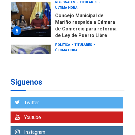
REGIONALES
TITULARES
ÚLTIMA HORA
Concejo Municipal de
Mariño respalda a Cámara
de Comercio para reforma
5
de Ley de Puerto Libre
POLÍTICA
TITULARES
ÚLTIMA HORA
CNP plantea incluir Libertad
de Expresión en agenda de
negociación con comisión
6
de AN 2015
Síguenos
DESTACADOS
NACIONALES
ÚLTIMA HORA
Gobierno nacional y
Twitter
regional nos respaldaron
desde el primer momento
Youtube
7
tras terremotos del 24J
asegura Gustavo Duque
Instagram