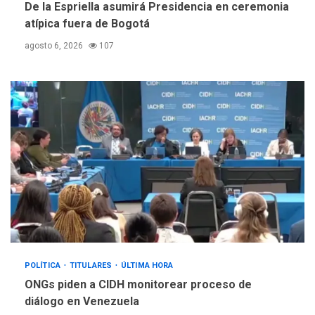
De la Espriella asumirá Presidencia en ceremonia
Trump vuelve intenta
atípica fuera de Bogotá
nuevamente limitar
5
ciudadanía por nacimiento
agosto 6, 2026
107
POLÍTICA
TITULARES
ÚLTIMA HORA
ONGs piden a CIDH monitorear proceso de
diálogo en Venezuela