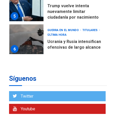
Trump vuelve intenta
nuevamente limitar
5
ciudadanía por nacimiento
GUERRA EN EL MUNDO
TITULARES
ÚLTIMA HORA
Ucrania y Rusia intensifican
ofensivas de largo alcance
6
LATINOAMÉRICA Y CARIBE
TITULARES
ÚLTIMA HORA
EEUU sanciona a ocho
Síguenos
militares y cinco entidades
7
cubanas
LATINOAMÉRICA Y CARIBE
Twitter
TITULARES
ÚLTIMA HORA
De la Espriella asumirá
Youtube
Presidencia en ceremonia
1
atípica fuera de Bogotá