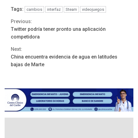
Tags:
cambios
interfaz
Steam
videojuegos
Previous:
Continue
Twitter podría tener pronto una aplicación
Reading
competidora
Next:
China encuentra evidencia de agua en latitudes
POLÍTICA
TITULARES
bajas de Marte
ÚLTIMA HORA
Gobierno y AN2015 en
nueva mesa de diálogo
3
INTERNACIONALES
ÚLTIMA HORA
Hiroshima 81 años de la
debacle atómica. Japón
debate principios no
4
nucleares
INTERNACIONALES
TITULARES