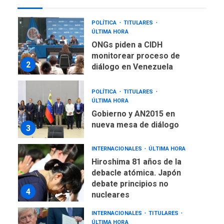
1
atípica fuera de Bogotá
POLÍTICA
TITULARES
ÚLTIMA HORA
ONGs piden a CIDH
monitorear proceso de
2
diálogo en Venezuela
POLÍTICA
TITULARES
ÚLTIMA HORA
Gobierno y AN2015 en
nueva mesa de diálogo
3
INTERNACIONALES
ÚLTIMA HORA
Hiroshima 81 años de la
debacle atómica. Japón
debate principios no
4
nucleares
INTERNACIONALES
TITULARES
ÚLTIMA HORA