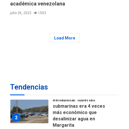
DEPORTES
TITULARES
académica venezolana
ÚLTIMA HORA
julio 26, 2022
1503
Lionel Messi llega a
Argentina para despedir a
7
su padre
DESTACADOS
REGIONALES
Load More
ÚLTIMA HORA
ASOMAYOR se afilia a la
Cámara de Comercio para
impulsar la economía
1
plateada
REGIONALES
TITULARES
ÚLTIMA HORA
Tendencias
Rehabilitar tuberías
submarinas era 4 veces
más económico que
2
desalinizar agua en
Margarita
REGIONALES
ÚLTIMA HORA