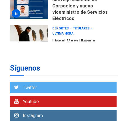
viceministro de Servicios
6
Eléctricos
DEPORTES
TITULARES
ÚLTIMA HORA
Lionel Messi llega a
Argentina para despedir a
7
su padre
DESTACADOS
REGIONALES
ÚLTIMA HORA
Síguenos
ASOMAYOR se afilia a la
Cámara de Comercio para
impulsar la economía
1
plateada
Twitter
REGIONALES
TITULARES
ÚLTIMA HORA
Youtube
Rehabilitar tuberías
submarinas era 4 veces
Instagram
más económico que
2
desalinizar agua en