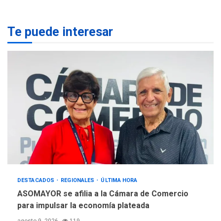
Margarita
Te puede interesar
REGIONALES
ÚLTIMA HORA
Gobernadora llevó tanques
de almacenamiento de agua
a Corazón de Mi Patria
3
REGIONALES
ÚLTIMA HORA
Alcaldía de Maneiro sigue
atendiendo falta de agua
con plan de contingencia
4
OPINIÓN
ÚLTIMA HORA
Pesadilla hídrica, por
DESTACADOS
REGIONALES
ÚLTIMA HORA
Manuel Avila
5
ASOMAYOR se afilia a la Cámara de Comercio
para impulsar la economía plateada