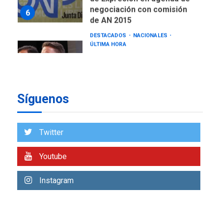
Gobierno nacional y
regional nos respaldaron
desde el primer momento
7
tras terremotos del 24J
asegura Gustavo Duque
NACIONALES
TITULARES
ÚLTIMA HORA
Reanudan operaciones de
Síguenos
carga y descarga en
1
Aeropuerto de Maiquetía
DEPORTES
Twitter
MUNDIAL DE FÚTBOL 2026
TITULARES
ÚLTIMA HORA
Youtube
La FIFA se «disculpa» por
2
plan fallido de privatización
Instagram
ÚLTIMA HORA
Hutíes de Yemen dicen que
atacaron dos petroleros