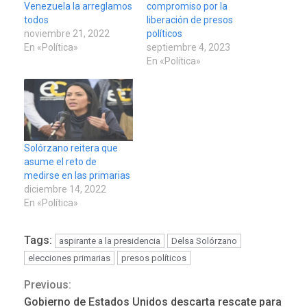
Venezuela la arreglamos
compromiso por la
todos
liberación de presos
noviembre 21, 2022
políticos
En «Política»
septiembre 4, 2023
En «Política»
Solórzano reitera que
asume el reto de
medirse en las primarias
diciembre 14, 2022
ÚLTIMA HORA
En «Política»
Hutíes de Yemen dicen que
atacaron dos petroleros
sauditas
Tags:
aspirante a la presidencia
Delsa Solórzano
3
elecciones primarias
presos políticos
REGIONALES
ÚLTIMA HORA
Previous:
Continue
Instituciones estadales se
Gobierno de Estados Unidos descarta rescate para