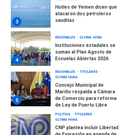
REGIONALES
ÚLTIMA HORA
Instituciones estadales se
suman al Plan Agosto de
Escuelas Abiertas 2026
4
REGIONALES
TITULARES
ÚLTIMA HORA
Concejo Municipal de
Mariño respalda a Cámara
de Comercio para reforma
5
de Ley de Puerto Libre
POLÍTICA
TITULARES
ÚLTIMA HORA
CNP plantea incluir Libertad
de Expresión en agenda de
negociación con comisión
6
de AN 2015
DESTACADOS
NACIONALES
ÚLTIMA HORA