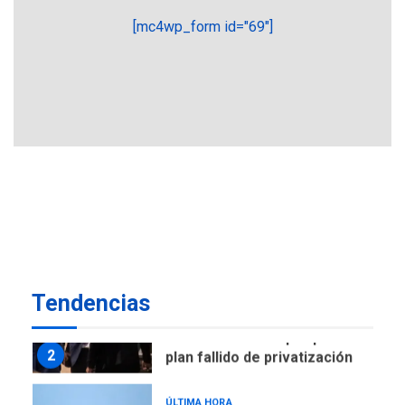
7
tras terremotos del 24J
[mc4wp_form id="69"]
asegura Gustavo Duque
NACIONALES
TITULARES
ÚLTIMA HORA
Reanudan operaciones de
carga y descarga en
1
Aeropuerto de Maiquetía
DEPORTES
MUNDIAL DE FÚTBOL 2026
TITULARES
ÚLTIMA HORA
La FIFA se «disculpa» por
2
plan fallido de privatización
Tendencias
ÚLTIMA HORA
Hutíes de Yemen dicen que
atacaron dos petroleros
sauditas
3