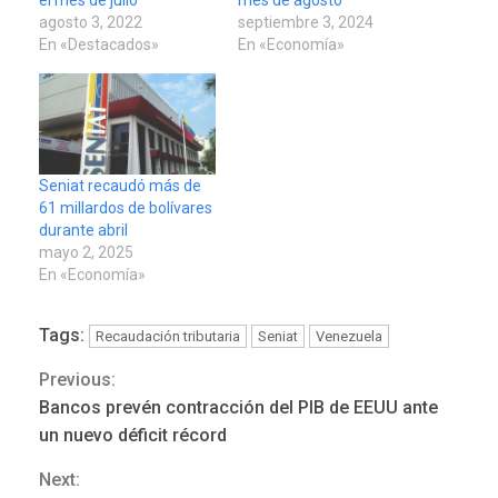
el mes de julio
mes de agosto
agosto 3, 2022
septiembre 3, 2024
En «Destacados»
En «Economía»
Seniat recaudó más de
61 millardos de bolívares
durante abril
mayo 2, 2025
En «Economía»
Tags:
Recaudación tributaria
Seniat
Venezuela
Previous:
Continue
Bancos prevén contracción del PIB de EEUU ante
DEPORTES
Reading
MUNDIAL DE FÚTBOL 2026
un nuevo déficit récord
TITULARES
ÚLTIMA HORA
La FIFA se «disculpa» por
Next: