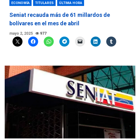
ECONOMÍA
TITULARES
ÚLTIMA HORA
Seniat recauda más de 61 millardos de
bolívares en el mes de abril
mayo 2, 2025
977