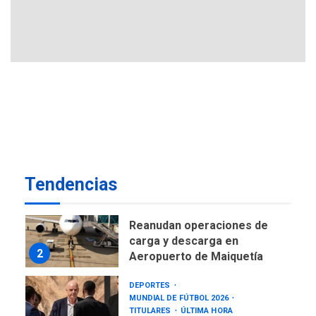
ÚLTIMA HORA
CNP plantea incluir Libertad
de Expresión en agenda de
negociación con comisión
7
de AN 2015
DESTACADOS
OPINIÓN
ÚLTIMA HORA
El Deporte: Un Legado
Tangible para Nueva
Esparta, por Morel
1
Rodríguez Ávila
Tendencias
NACIONALES
TITULARES
ÚLTIMA HORA
Reanudan operaciones de
carga y descarga en
2
Aeropuerto de Maiquetía
DEPORTES
MUNDIAL DE FÚTBOL 2026
TITULARES
ÚLTIMA HORA