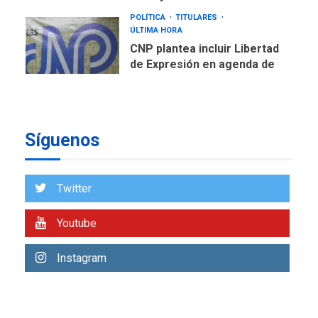
POLÍTICA
TITULARES
ÚLTIMA HORA
CNP plantea incluir Libertad
de Expresión en agenda de
negociación con comisión
7
de AN 2015
DESTACADOS
OPINIÓN
ÚLTIMA HORA
Síguenos
El Deporte: Un Legado
Tangible para Nueva
Esparta, por Morel
1
Twitter
Rodríguez Ávila
NACIONALES
TITULARES
Youtube
ÚLTIMA HORA
Reanudan operaciones de
Instagram
carga y descarga en
2
Aeropuerto de Maiquetía
DEPORTES