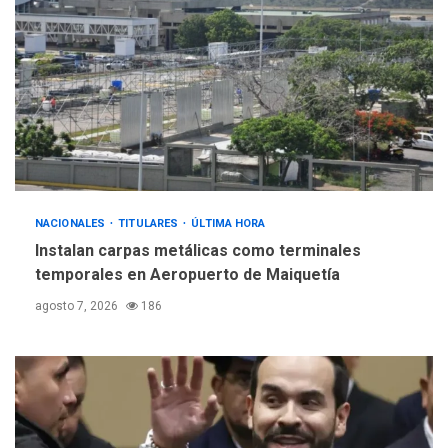
Gobierno y AN2015 en
nueva mesa de diálogo
4
INTERNACIONALES
ÚLTIMA HORA
Hiroshima 81 años de la
debacle atómica. Japón
debate principios no
5
nucleares
NACIONALES
TITULARES
ÚLTIMA HORA
Instalan carpas metálicas como terminales
temporales en Aeropuerto de Maiquetía
agosto 7, 2026
186