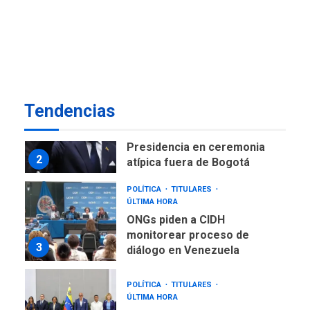
NACIONALES
TITULARES
ÚLTIMA HORA
Instalan carpas metálicas
como terminales
temporales en Aeropuerto
1
de Maiquetía
LATINOAMÉRICA Y CARIBE
Tendencias
TITULARES
ÚLTIMA HORA
De la Espriella asumirá
Presidencia en ceremonia
2
atípica fuera de Bogotá
POLÍTICA
TITULARES
ÚLTIMA HORA
ONGs piden a CIDH
monitorear proceso de
3
diálogo en Venezuela
POLÍTICA
TITULARES
ÚLTIMA HORA