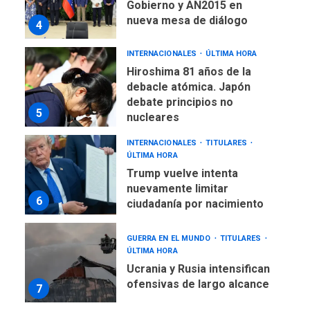
Gobierno y AN2015 en
nueva mesa de diálogo
4
INTERNACIONALES
ÚLTIMA HORA
Hiroshima 81 años de la
debacle atómica. Japón
debate principios no
5
nucleares
INTERNACIONALES
TITULARES
ÚLTIMA HORA
Trump vuelve intenta
nuevamente limitar
6
ciudadanía por nacimiento
GUERRA EN EL MUNDO
TITULARES
ÚLTIMA HORA
Ucrania y Rusia intensifican
ofensivas de largo alcance
7