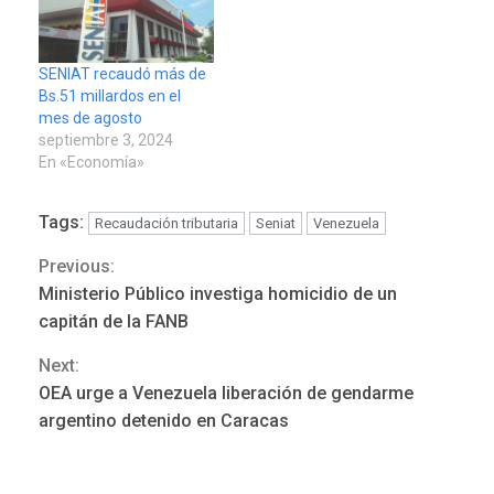
SENIAT recaudó más de
Bs.51 millardos en el
mes de agosto
septiembre 3, 2024
En «Economía»
Tags:
Recaudación tributaria
Seniat
Venezuela
Previous:
Continue
Ministerio Público investiga homicidio de un
POLÍTICA
TITULARES
Reading
ÚLTIMA HORA
capitán de la FANB
ONGs piden a CIDH
Next:
monitorear proceso de
3
diálogo en Venezuela
OEA urge a Venezuela liberación de gendarme
argentino detenido en Caracas
POLÍTICA
TITULARES
ÚLTIMA HORA