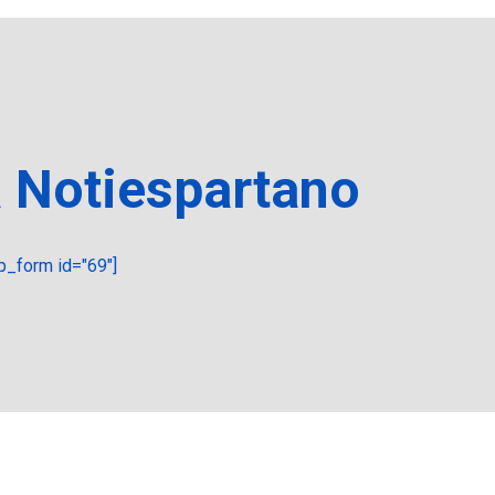
a Notiespartano
_form id="69"]