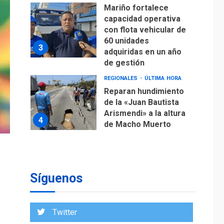
con flota vehicular de
60 unidades
3
adquiridas en un año
de gestión
REGIONALES
ÚLTIMA HORA
Reparan hundimiento
de la «Juan Bautista
Arismendi» a la altura
4
de Macho Muerto
REGIONALES
TECNOLOGÍA
ÚLTIMA HORA
Fedecámaras NE y
Unimar trabajan en
diplomado para
creación y manejo de
5
Síguenos
estadísticas de
turismo
REGIONALES
ÚLTIMA HORA
Twitter
Plan de contingencia