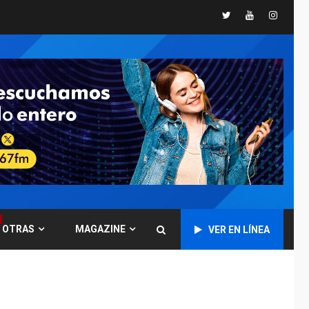
Arismendi» a la altura
Twitter
Youtube
Instagr
4
de Macho Muerto
REGIONALES
TECNOLOGÍA
ÚLTIMA HORA
Fedecámaras NE y
Unimar trabajan en
diplomado para
creación y manejo de
5
estadísticas de
turismo
REGIONALES
ÚLTIMA HORA
Plan de contingencia
hídrica en Nueva
Esparta consolida
OTRAS
MAGAZINE
VER EN LÍNEA
avances en territorio
6
insular
ECONOMÍA
TITULARES
ÚLTIMA HORA
Venezuela requiere