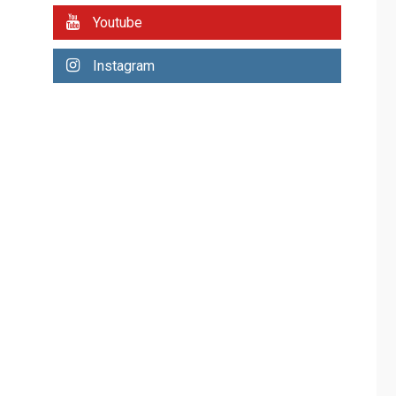
hídrica en Nueva
Youtube
Esparta consolida
avances en territorio
6
Instagram
insular
ECONOMÍA
TITULARES
ÚLTIMA HORA
Venezuela requiere
US$183.000 millones
para alcanzar 3
7
millones de bdp
REGIONALES
ÚLTIMA HORA
Libro de Guadalupe
Burelli eleva sus
velas en Margarita
1
REGIONALES
ÚLTIMA HORA
Margarita será sede
de Programa
“Cuidadores 360”