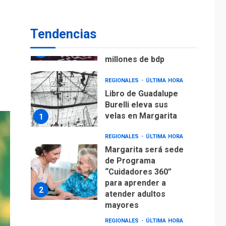
US$183.000 millones
para alcanzar 3
7
Tendencias
millones de bdp
REGIONALES
ÚLTIMA HORA
Libro de Guadalupe
Burelli eleva sus
velas en Margarita
1
REGIONALES
ÚLTIMA HORA
Margarita será sede
de Programa
“Cuidadores 360”
para aprender a
2
atender adultos
mayores
REGIONALES
ÚLTIMA HORA
Mariño fortalece
capacidad operativa