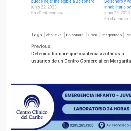
puede dejar inelegible a Bolsonaro
Bolsonaro y vo
junio 22, 2023
inhabilitarlo 
En «Destacados»
junio 28, 2023
En «Latinoamé
Tags:
absuelve
Bolsonaro
Brasil
magistrado
se
Previous:
Continue
Detenido hombre que mantenía azotados a
Reading
usuarios de un Centro Comercial en Margarita