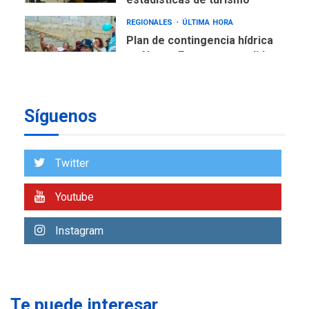
REGIONALES
ÚLTIMA HORA
Plan de contingencia hídrica
en Nueva Esparta consolida
avances en territorio
6
insular
ECONOMÍA
TITULARES
ÚLTIMA HORA
Síguenos
Venezuela requiere
US$183.000 millones para
7
alcanzar 3 millones de bdp
Twitter
REGIONALES
ÚLTIMA HORA
Youtube
Libro de Guadalupe Burelli
eleva sus velas en
Instagram
Margarita
1
REGIONALES
ÚLTIMA HORA
Margarita será sede de
Te puede interesar
Programa “Cuidadores 360”