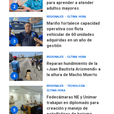
2
adultos mayores
REGIONALES
ÚLTIMA HORA
Mariño fortalece capacidad
operativa con flota
vehicular de 60 unidades
adquiridas en un año de
3
gestión
REGIONALES
ÚLTIMA HORA
Reparan hundimiento de la
«Juan Bautista Arismendi» a
la altura de Macho Muerto
4
REGIONALES
TECNOLOGÍA
ÚLTIMA HORA
Fedecámaras NE y Unimar
trabajan en diplomado para
creación y manejo de
5
estadísticas de turismo