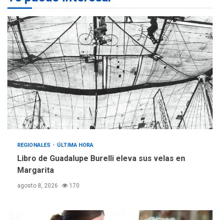
para aprender a atender
2
adultos mayores
REGIONALES
ÚLTIMA HORA
Mariño fortalece capacidad
operativa con flota
vehicular de 60 unidades
adquiridas en un año de
3
gestión
REGIONALES
ÚLTIMA HORA
Reparan hundimiento de la
«Juan Bautista Arismendi» a
REGIONALES
ÚLTIMA HORA
la altura de Macho Muerto
4
Libro de Guadalupe Burelli eleva sus velas en
REGIONALES
TECNOLOGÍA
Margarita
ÚLTIMA HORA
agosto 8, 2026
170
Fedecámaras NE y Unimar
trabajan en diplomado para
creación y manejo de
5