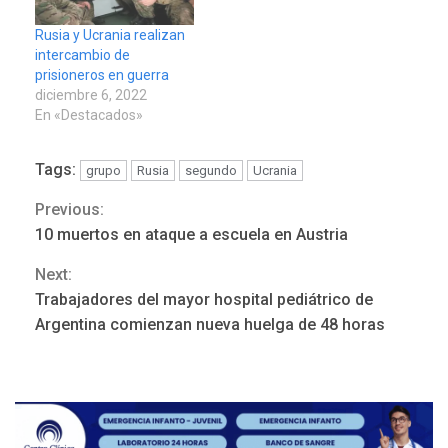
Rusia y Ucrania realizan
intercambio de
prisioneros en guerra
diciembre 6, 2022
En «Destacados»
Tags:
POLÍTICA
TITULARES
grupo
Rusia
segundo
Ucrania
ÚLTIMA HORA
Previous:
Continue
ONGs piden a CIDH
10 muertos en ataque a escuela en Austria
monitorear proceso de
3
Reading
diálogo en Venezuela
Next:
Trabajadores del mayor hospital pediátrico de
POLÍTICA
TITULARES
Argentina comienzan nueva huelga de 48 horas
ÚLTIMA HORA
Gobierno y AN2015 en
nueva mesa de diálogo
4
INTERNACIONALES
ÚLTIMA HORA
Hiroshima 81 años de la