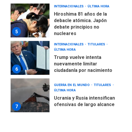
Hiroshima 81 años de la
debacle atómica. Japón
debate principios no
5
nucleares
INTERNACIONALES
TITULARES
ÚLTIMA HORA
Trump vuelve intenta
nuevamente limitar
6
ciudadanía por nacimiento
GUERRA EN EL MUNDO
TITULARES
ÚLTIMA HORA
Ucrania y Rusia intensifican
ofensivas de largo alcance
7
NACIONALES
TITULARES
ÚLTIMA HORA
Instalan carpas metálicas
como terminales
temporales en Aeropuerto