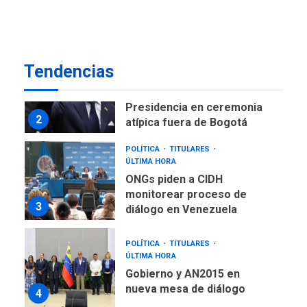
de Maiquetía
LATINOAMÉRICA Y CARIBE
TITULARES
ÚLTIMA HORA
De la Espriella asumirá
Tendencias
Presidencia en ceremonia
2
atípica fuera de Bogotá
POLÍTICA
TITULARES
ÚLTIMA HORA
ONGs piden a CIDH
monitorear proceso de
3
diálogo en Venezuela
POLÍTICA
TITULARES
ÚLTIMA HORA
Gobierno y AN2015 en
nueva mesa de diálogo
4
INTERNACIONALES
ÚLTIMA HORA