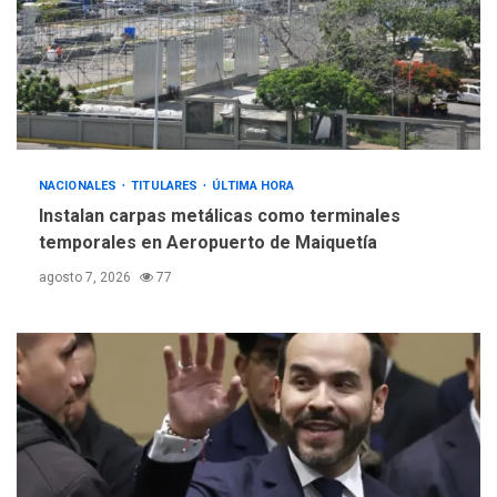
Hiroshima 81 años de la
debacle atómica. Japón
debate principios no
5
nucleares
NACIONALES
TITULARES
ÚLTIMA HORA
Instalan carpas metálicas como terminales
temporales en Aeropuerto de Maiquetía
agosto 7, 2026
77