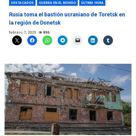
DESTACADOS
GUERRA EN EL MUNDO
ÚLTIMA HORA
Rusia toma el bastión ucraniano de Toretsk en
la región de Donetsk
febrero 7, 2025
896