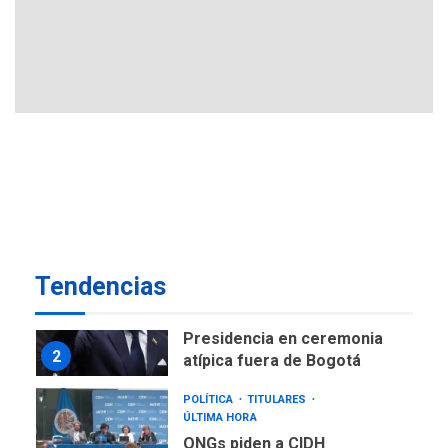
GUERRA EN EL MUNDO
TITULARES
ÚLTIMA HORA
Ucrania y Rusia intensifican
ofensivas de largo alcance
7
NACIONALES
TITULARES
ÚLTIMA HORA
Instalan carpas metálicas
como terminales
temporales en Aeropuerto
1
de Maiquetía
LATINOAMÉRICA Y CARIBE
Tendencias
TITULARES
ÚLTIMA HORA
De la Espriella asumirá
Presidencia en ceremonia
2
atípica fuera de Bogotá
POLÍTICA
TITULARES
ÚLTIMA HORA
ONGs piden a CIDH