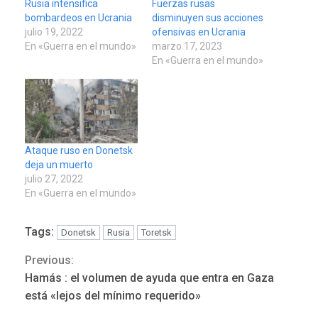
Rusia intensifica
Fuerzas rusas
bombardeos en Ucrania
disminuyen sus acciones
julio 19, 2022
ofensivas en Ucrania
En «Guerra en el mundo»
marzo 17, 2023
En «Guerra en el mundo»
Ataque ruso en Donetsk
deja un muerto
julio 27, 2022
En «Guerra en el mundo»
Tags:
Donetsk
Rusia
Toretsk
Previous:
Continue
Hamás : el volumen de ayuda que entra en Gaza
POLÍTICA
TITULARES
Reading
ÚLTIMA HORA
está «lejos del mínimo requerido»
ONGs piden a CIDH