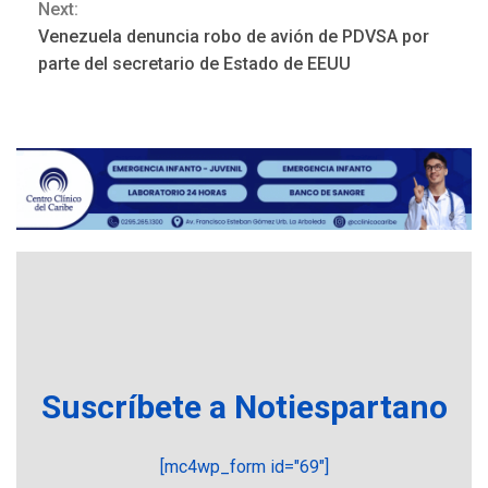
Next:
monitorear proceso de
3
diálogo en Venezuela
Venezuela denuncia robo de avión de PDVSA por
parte del secretario de Estado de EEUU
POLÍTICA
TITULARES
ÚLTIMA HORA
Gobierno y AN2015 en
nueva mesa de diálogo
4
INTERNACIONALES
ÚLTIMA HORA
Hiroshima 81 años de la
debacle atómica. Japón
debate principios no
5
nucleares
INTERNACIONALES
TITULARES
ÚLTIMA HORA
Suscríbete a Notiespartano
Trump vuelve intenta
nuevamente limitar
6
ciudadanía por nacimiento
[mc4wp_form id="69"]