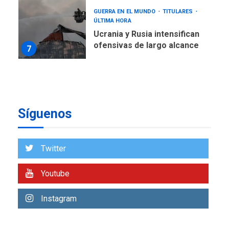
GUERRA EN EL MUNDO
TITULARES
ÚLTIMA HORA
Ucrania y Rusia intensifican
ofensivas de largo alcance
7
NACIONALES
TITULARES
ÚLTIMA HORA
Instalan carpas metálicas
como terminales
Síguenos
temporales en Aeropuerto
1
de Maiquetía
LATINOAMÉRICA Y CARIBE
Twitter
TITULARES
ÚLTIMA HORA
De la Espriella asumirá
Youtube
Presidencia en ceremonia
2
atípica fuera de Bogotá
Instagram
POLÍTICA
TITULARES
ÚLTIMA HORA