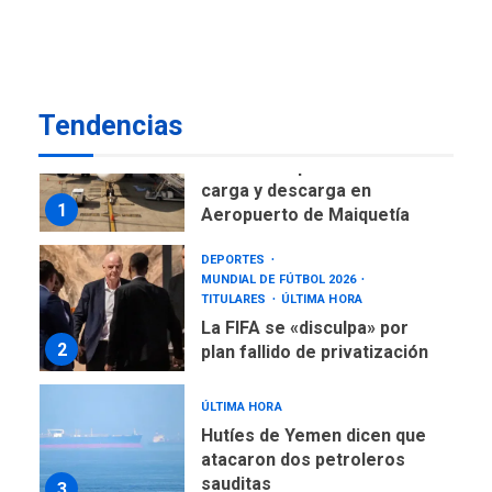
regional nos respaldaron
desde el primer momento
7
tras terremotos del 24J
asegura Gustavo Duque
Tendencias
NACIONALES
TITULARES
ÚLTIMA HORA
Reanudan operaciones de
carga y descarga en
1
Aeropuerto de Maiquetía
DEPORTES
MUNDIAL DE FÚTBOL 2026
TITULARES
ÚLTIMA HORA
La FIFA se «disculpa» por
2
plan fallido de privatización
ÚLTIMA HORA
Hutíes de Yemen dicen que
atacaron dos petroleros
sauditas
3