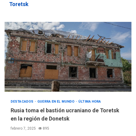
Toretsk
ÚLTIMA HORA
DESTACADOS
GUERRA EN EL MUNDO
ÚLTIMA HORA
Hutíes de Yemen dicen que
atacaron dos petroleros
Rusia toma el bastión ucraniano de Toretsk
sauditas
3
en la región de Donetsk
febrero 7, 2025
895
REGIONALES
ÚLTIMA HORA