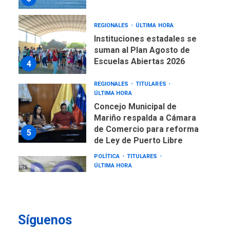
REGIONALES
ÚLTIMA HORA
Instituciones estadales se
suman al Plan Agosto de
Escuelas Abiertas 2026
4
REGIONALES
TITULARES
ÚLTIMA HORA
Concejo Municipal de
Mariño respalda a Cámara
de Comercio para reforma
5
de Ley de Puerto Libre
POLÍTICA
TITULARES
ÚLTIMA HORA
CNP plantea incluir Libertad
de Expresión en agenda de
negociación con comisión
6
de AN 2015
Síguenos
DESTACADOS
NACIONALES