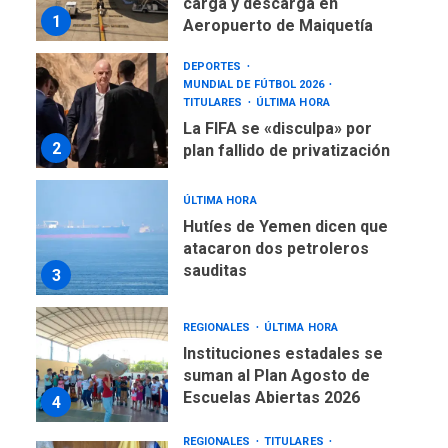
carga y descarga en
1
Aeropuerto de Maiquetía
DEPORTES
MUNDIAL DE FÚTBOL 2026
TITULARES
ÚLTIMA HORA
La FIFA se «disculpa» por
2
plan fallido de privatización
ÚLTIMA HORA
Hutíes de Yemen dicen que
atacaron dos petroleros
sauditas
3
REGIONALES
ÚLTIMA HORA
Instituciones estadales se
suman al Plan Agosto de
Escuelas Abiertas 2026
4
REGIONALES
TITULARES