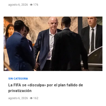
Escuelas Abiertas 2026
4
agosto 6, 2026
176
REGIONALES
TITULARES
ÚLTIMA HORA
Concejo Municipal de
Mariño respalda a Cámara
de Comercio para reforma
5
de Ley de Puerto Libre
SIN CATEGORIA
La FIFA se «disculpa» por el plan fallido de
privatización
agosto 6, 2026
162