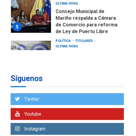
ÚLTIMA HORA
Concejo Municipal de
Mariño respalda a Cámara
de Comercio para reforma
5
de Ley de Puerto Libre
POLÍTICA
TITULARES
ÚLTIMA HORA
CNP plantea incluir Libertad
de Expresión en agenda de
negociación con comisión
6
de AN 2015
Síguenos
DESTACADOS
NACIONALES
ÚLTIMA HORA
Gobierno nacional y
Twitter
regional nos respaldaron
desde el primer momento
Youtube
7
tras terremotos del 24J
asegura Gustavo Duque
Instagram
NACIONALES
TITULARES