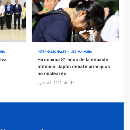
ORA
INTERNACIONALES
ÚLTIMA HORA
eva
Hiroshima 81 años de la debacle
atómica. Japón debate principios
no nucleares
agosto 6, 2026
134