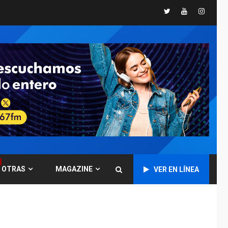
nacimiento
Twitter
Youtube
Instagr
GUERRA EN EL MUNDO
TITULARES
ÚLTIMA HORA
Ucrania y Rusia
intensifican
ofensivas de largo
6
alcance
LATINOAMÉRICA Y CARIBE
TITULARES
ÚLTIMA HORA
EEUU sanciona a ocho
militares y cinco
7
entidades cubanas
LATINOAMÉRICA Y CARIBE
TITULARES
ÚLTIMA HORA
OTRAS
MAGAZINE
VER EN LÍNEA
De la Espriella
asumirá Presidencia
en ceremonia atípica
1
fuera de Bogotá