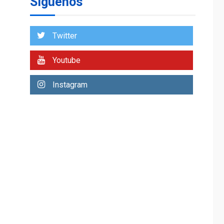
Síguenos
asumirá Presidencia
en ceremonia atípica
1
fuera de Bogotá
Twitter
POLÍTICA
TITULARES
ÚLTIMA HORA
ONGs piden a CIDH
Youtube
monitorear proceso
de diálogo en
2
Instagram
Venezuela
POLÍTICA
TITULARES
ÚLTIMA HORA
Gobierno y AN2015 en
nueva mesa de
3
diálogo
INTERNACIONALES
ÚLTIMA HORA
Hiroshima 81 años de
la debacle atómica.
Japón debate
4