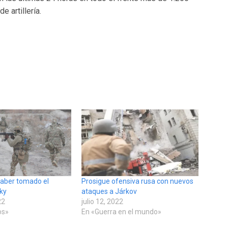
 artillería.
haber tomado el
Prosigue ofensiva rusa con nuevos
sky
ataques a Járkov
22
julio 12, 2022
os»
En «Guerra en el mundo»