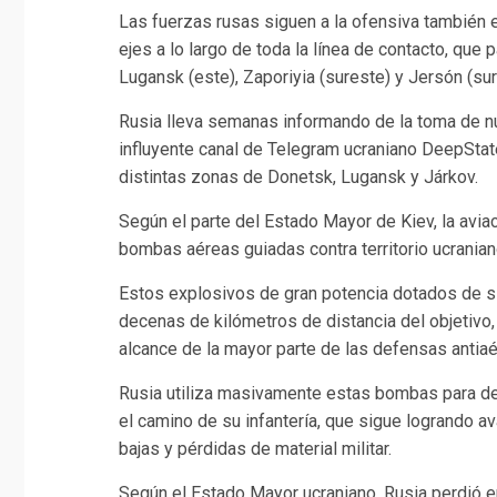
Las fuerzas rusas siguen a la ofensiva también 
ejes a lo largo de toda la línea de contacto, que
Lugansk (este), Zaporiyia (sureste) y Jersón (sur
Rusia lleva semanas informando de la toma de nue
influyente canal de Telegram ucraniano DeepSta
distintas zonas de Donetsk, Lugansk y Járkov.
Según el parte del Estado Mayor de Kiev, la aviac
bombas aéreas guiadas contra territorio ucranian
Estos explosivos de gran potencia dotados de 
decenas de kilómetros de distancia del objetivo,
alcance de la mayor parte de las defensas antia
Rusia utiliza masivamente estas bombas para des
el camino de su infantería, que sigue logrando 
bajas y pérdidas de material militar.
Según el Estado Mayor ucraniano, Rusia perdió e