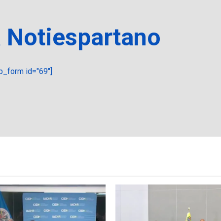
a Notiespartano
_form id="69"]