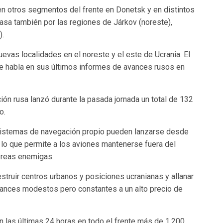
en otros segmentos del frente en Donetsk y en distintos
 pasa también por las regiones de Járkov (noreste),
).
vas localidades en el noreste y el este de Ucrania. El
te habla en sus últimos informes de avances rusos en
ión rusa lanzó durante la pasada jornada un total de 132
o.
sistemas de navegación propio pueden lanzarse desde
 lo que permite a los aviones mantenerse fuera del
éreas enemigas.
truir centros urbanos y posiciones ucranianas y allanar
avances modestos pero constantes a un alto precio de
n las últimas 24 horas en todo el frente más de 1.200