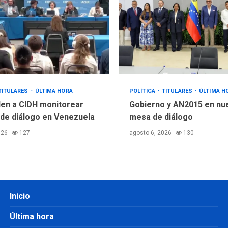
TITULARES
ÚLTIMA HORA
POLÍTICA
TITULARES
ÚLTIMA H
en a CIDH monitorear
Gobierno y AN2015 en nu
de diálogo en Venezuela
mesa de diálogo
026
127
agosto 6, 2026
130
Inicio
Última hora