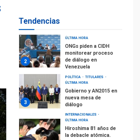
POLÍTICA
TITULARES
s
ÚLTIMA HORA
ONGs piden a CIDH
Tendencias
monitorear proceso
de diálogo en
2
Venezuela
POLÍTICA
TITULARES
ÚLTIMA HORA
Gobierno y AN2015 en
nueva mesa de
3
diálogo
INTERNACIONALES
ÚLTIMA HORA
Hiroshima 81 años de
la debacle atómica.
Japón debate
4
principios no
nucleares
INTERNACIONALES
TITULARES
ÚLTIMA HORA