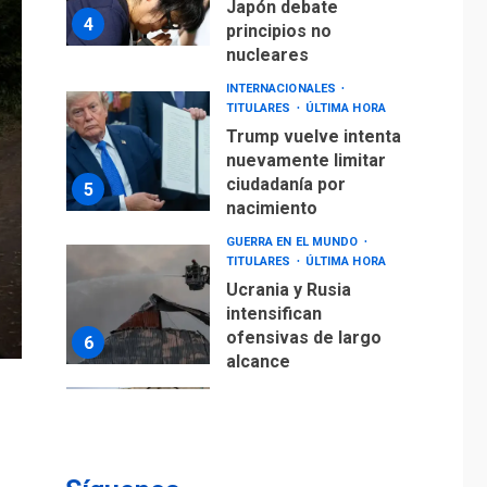
Trump vuelve intenta
nuevamente limitar
ciudadanía por
5
nacimiento
GUERRA EN EL MUNDO
TITULARES
ÚLTIMA HORA
Ucrania y Rusia
intensifican
ofensivas de largo
6
alcance
LATINOAMÉRICA Y CARIBE
TITULARES
ÚLTIMA HORA
EEUU sanciona a ocho
militares y cinco
7
entidades cubanas
LATINOAMÉRICA Y CARIBE
TITULARES
ÚLTIMA HORA
De la Espriella