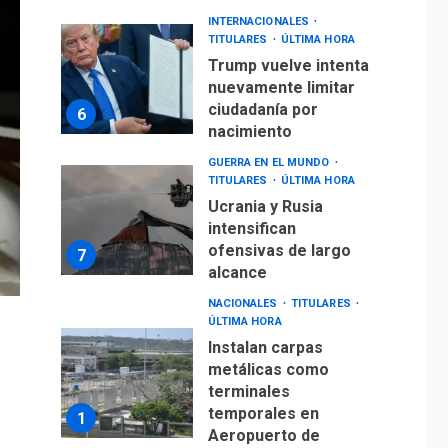
INTERNACIONALES
TITULARES
ÚLTIMA HORA
Trump vuelve intenta
nuevamente limitar
ciudadanía por
6
nacimiento
GUERRA EN EL MUNDO
TITULARES
ÚLTIMA HORA
Ucrania y Rusia
intensifican
ofensivas de largo
7
alcance
NACIONALES
TITULARES
ÚLTIMA HORA
Instalan carpas
metálicas como
terminales
temporales en
1
Aeropuerto de