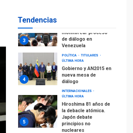
fuera de Bogotá
POLÍTICA
TITULARES
Tendencias
ÚLTIMA HORA
ONGs piden a CIDH
monitorear proceso
de diálogo en
3
Venezuela
POLÍTICA
TITULARES
ÚLTIMA HORA
Gobierno y AN2015 en
nueva mesa de
4
diálogo
INTERNACIONALES
ÚLTIMA HORA
Hiroshima 81 años de
la debacle atómica.
Japón debate
5
principios no
nucleares