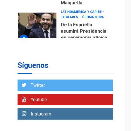
Maiquetía
LATINOAMÉRICA Y CARIBE
TITULARES
ÚLTIMA HORA
De la Espriella
asumirá Presidencia
en ceremonia atípica
2
fuera de Bogotá
POLÍTICA
TITULARES
ÚLTIMA HORA
Síguenos
ONGs piden a CIDH
monitorear proceso
de diálogo en
3
Twitter
Venezuela
POLÍTICA
TITULARES
Youtube
ÚLTIMA HORA
Gobierno y AN2015 en
Instagram
nueva mesa de
4
diálogo
INTERNACIONALES