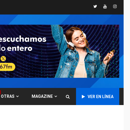
Twitter
Youtube
Instagr
GUERRA EN EL MUNDO
TITULARES
ÚLTIMA HORA
Ucrania y Rusia
intensifican
ofensivas de largo
7
alcance
NACIONALES
TITULARES
ÚLTIMA HORA
Instalan carpas
metálicas como
terminales
temporales en
1
Aeropuerto de
Maiquetía
OTRAS
MAGAZINE
VER EN LÍNEA
LATINOAMÉRICA Y CARIBE
TITULARES
ÚLTIMA HORA
De la Espriella
asumirá Presidencia
en ceremonia atípica
2