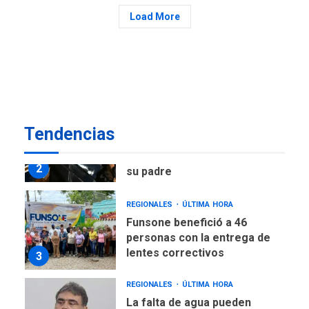
POLÍTICA
ÚLTIMA HORA
Load More
Delcy Rodríguez designa
nuevo presidente de
Corpoelec y nuevo
viceministro de Servicios
1
Eléctricos
DEPORTES
TITULARES
ÚLTIMA HORA
Tendencias
Lionel Messi llega a
Argentina para despedir a
2
su padre
REGIONALES
ÚLTIMA HORA
Funsone benefició a 46
personas con la entrega de
lentes correctivos
3
REGIONALES
ÚLTIMA HORA
La falta de agua pueden