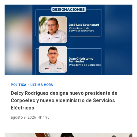
La falta de agua pueden
llevar a problemas
sanitarios y asumirse como
4
problema de orden público
REGIONALES
ÚLTIMA HORA
Alcaldía de Mariño climatiza
Núcleo del Sistema de
Orquestas Porlamar
5
POLÍTICA
ÚLTIMA HORA
Delcy Rodríguez designa nuevo presidente de
Corpoelec y nuevo viceministro de Servicios
Eléctricos
agosto 9, 2026
190