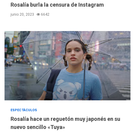
Rosalía burla la censura de Instagram
junio 20, 2023
6642
REGIONALES
ÚLTIMA HORA
Funsone benefició a 46
personas con la entrega de
lentes correctivos
3
ESPECTÁCULOS
Rosalía hace un reguetón muy japonés en su
REGIONALES
ÚLTIMA HORA
nuevo sencillo «Tuya»
La falta de agua pueden